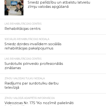
Sniedz palīdzību un atbalstu latviešu
zīmju valodas apgūšanā
LNS REHABILITĀCIJAS CENTRS
Rehabilitācijas centrs
SOCIĀLĀS REHABILITĀCIJAS NODAĻA
Sniedz dzirdes invalīdiem sociālās
rehabilitācijas pakalpojumus
LNS REHABILITĀCIJAS CENTRS
Surdotulki pilnveido profesionālās
zināšanas
ZĪMJU VALODAS TULKU NODAĻA
Raidījums par surdotulku darbu
televīzijā
ZĪMJU VALODĀ ADAPTĒTĀ INFORMĀCIJA
Videoziņas Nr. 175 “Ko nozīmē palielināti