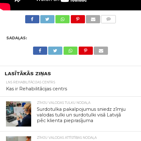
KOMENTĀRI
SADAĻAS:
LASĪTĀKĀS ZIŅAS
LNS REHABILITĀCIJAS CENTRS
Kas ir Rehabilitācijas centrs
ZĪMJU VALODAS TULKU NODAĻA
Surdotulka pakalpojumus sniedz zīmju
valodas tulki un surdotulki visā Latvijā
pēc klienta pieprasījuma
ZĪMJU VALODAS ATTĪSTĪBAS NODAĻA