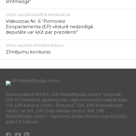
limfmezgli”
ZĪMJU VALODĀ ADAPTĒTĀ INFORMĀCIJA
Videoziņas Nr. 6 “Pirmoreiz
Eiroparlamenta (EP) vēsturē nedzirdīgā
deputāte var kļūt par prezidenti”
ZĪMJU VALODAS ATTĪSTĪBAS NODAĻA
Zīmējumu konkurss
Komercsabiedrība SIA „LNS Rehabilitācijas centrs” (turpmāk -
LNS RC) izveidota, apvienojoties, saplūstot komercsabiedrībām
SIA „LNS kultūras centrs „Rītausma””, SIA „LNS Komunikācijas
centrs” un SIA „LNS Zīmju valodas centrs”. SIA „LNS
Rehabilitācijas centrs” reģistrēta Latvijas Komercreģistrā 2012.
gada 23. februārī.