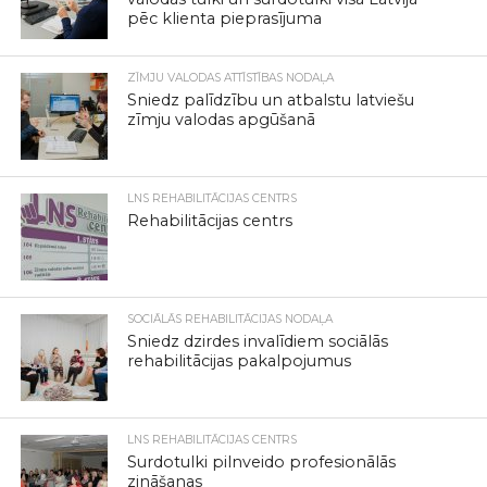
pēc klienta pieprasījuma
ZĪMJU VALODAS ATTĪSTĪBAS NODAĻA
Sniedz palīdzību un atbalstu latviešu
zīmju valodas apgūšanā
LNS REHABILITĀCIJAS CENTRS
Rehabilitācijas centrs
SOCIĀLĀS REHABILITĀCIJAS NODAĻA
Sniedz dzirdes invalīdiem sociālās
rehabilitācijas pakalpojumus
LNS REHABILITĀCIJAS CENTRS
Surdotulki pilnveido profesionālās
zināšanas