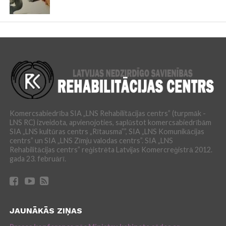
Komercsabiedrība SIA „LNS Rehabilitācijas centrs” (turpmāk -
LNS RC) izveidota, apvienojoties, saplūstot komercsabiedrībām
SIA „LNS kultūras centrs „Rītausma””, SIA „LNS Komunikācijas
centrs” un SIA „LNS Zīmju valodas centrs”. SIA „LNS
Rehabilitācijas centrs” reģistrēta Latvijas Komercreģistrā 2012.
gada 23. februārī.
JAUNĀKĀS ZIŅAS