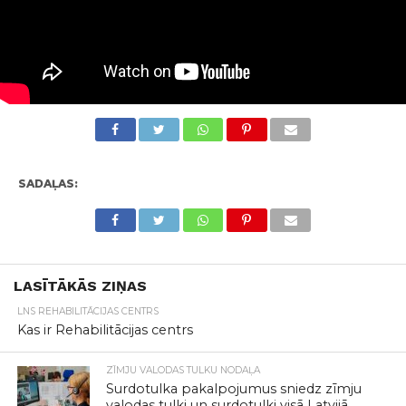
SADAĻAS:
LASĪTĀKĀS ZIŅAS
LNS REHABILITĀCIJAS CENTRS
Kas ir Rehabilitācijas centrs
ZĪMJU VALODAS TULKU NODAĻA
Surdotulka pakalpojumus sniedz zīmju
valodas tulki un surdotulki visā Latvijā