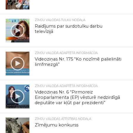
ZĪMJU VALODAS TULKU NODAĻA
Raidījums par surdotulku darbu
televīzijā
ZĪMJU VALODĀ ADAPTĒTĀ INFORMĀCIJA
Videoziņas Nr. 175 “Ko nozīmē palielināti
limfmezgli”
ZĪMJU VALODĀ ADAPTĒTĀ INFORMĀCIJA
Videoziņas Nr. 6 “Pirmoreiz
Eiroparlamenta (EP) vēsturē nedzirdīgā
deputāte var kļūt par prezidenti”
ZĪMJU VALODAS ATTĪSTĪBAS NODAĻA
Zīmējumu konkurss