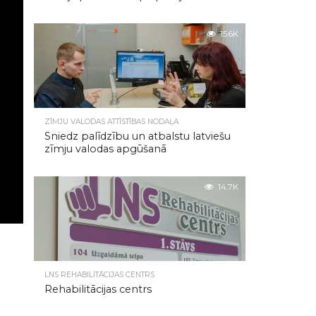
15.6K
ZĪMJU VALODAS ATTĪSTĪBAS NODAĻA
Sniedz palīdzību un atbalstu latviešu
zīmju valodas apgūšanā
14.7K
LNS REHABILITĀCIJAS CENTRS
Rehabilitācijas centrs