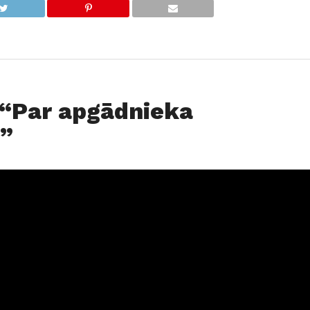
0 “Par apgādnieka
u”