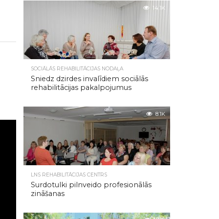
14.1K
SOCIĀLĀS REHABILITĀCIJAS NODAĻA
Sniedz dzirdes invalīdiem sociālās
rehabilitācijas pakalpojumus
8.1K
LNS REHABILITĀCIJAS CENTRS
Surdotulki pilnveido profesionālās
zināšanas