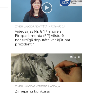
ZĪMJU VALODĀ ADAPTĒTĀ INFORMĀCIJA
Videoziņas Nr. 6 “Pirmoreiz
Eiroparlamenta (EP) vēsturē
nedzirdīgā deputāte var kļūt par
prezidenti”
4.8K
ZĪMJU VALODAS ATTĪSTĪBAS NODAĻA
Zīmējumu konkurss