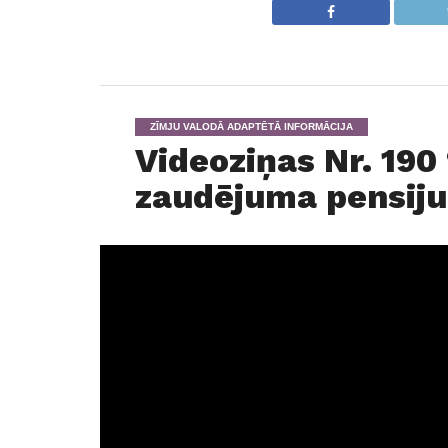
ZĪMJU VALODĀ ADAPTĒTĀ INFORMĀCIJA
Videoziņas Nr. 19
zaudējuma pensij