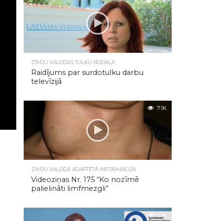
7.2K
ZĪMJU VALODAS TULKU NODAĻA
Raidījums par surdotulku darbu
televīzijā
7.1K
ZĪMJU VALODĀ ADAPTĒTĀ INFORMĀCIJA
Videoziņas Nr. 175 “Ko nozīmē
palielināti limfmezgli”
5.1K