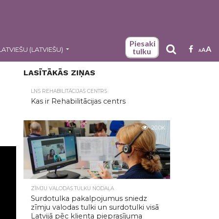
Piesaki
A
LATVIEŠU
(
LATVIEŠU
)
A
tulku
A
LASĪTĀKĀS ZIŅAS
LNS REHABILITĀCIJAS CENTRS
Kas ir Rehabilitācijas centrs
20.0K
ZĪMJU VALODAS TULKU NODAĻA
Surdotulka pakalpojumus sniedz
zīmju valodas tulki un surdotulki visā
Latvijā pēc klienta pieprasījuma