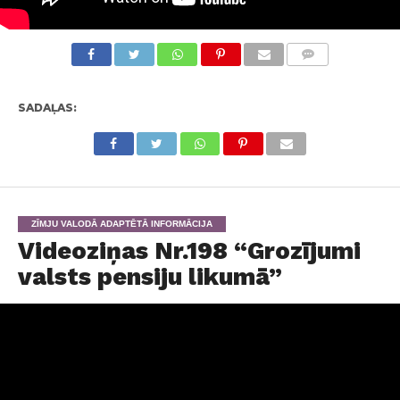
KOMENTĀRI
SADAĻAS:
ZĪMJU VALODĀ ADAPTĒTĀ INFORMĀCIJA
Videoziņas Nr.198 “Grozījumi
valsts pensiju likumā”