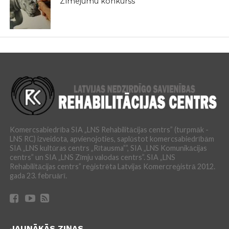
Zīmējumu konkurss
Komercsabiedrība SIA „LNS Rehabilitācijas centrs” (turpmāk -
LNS RC) izveidota, apvienojoties, saplūstot komercsabiedrībām
SIA „LNS kultūras centrs „Rītausma””, SIA „LNS Komunikācijas
centrs” un SIA „LNS Zīmju valodas centrs”. SIA „LNS
Rehabilitācijas centrs” reģistrēta Latvijas Komercreģistrā 2012.
gada 23. februārī.
JAUNĀKĀS ZIŅAS