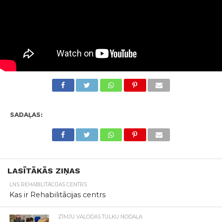
SADAĻAS:
LASĪTĀKĀS ZIŅAS
LNS REHABILITĀCIJAS CENTRS
Kas ir Rehabilitācijas centrs
ZĪMJU VALODAS TULKU NODAĻA