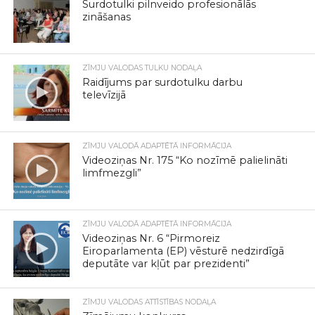
Surdotulki pilnveido profesionālās
zināšanas
ZĪMJU VALODAS TULKU NODAĻA
Raidījums par surdotulku darbu
televīzijā
ZĪMJU VALODĀ ADAPTĒTĀ INFORMĀCIJA
Videoziņas Nr. 175 “Ko nozīmē palielināti
limfmezgli”
ZĪMJU VALODĀ ADAPTĒTĀ INFORMĀCIJA
Videoziņas Nr. 6 “Pirmoreiz
Eiroparlamenta (EP) vēsturē nedzirdīgā
deputāte var kļūt par prezidenti”
ZĪMJU VALODAS ATTĪSTĪBAS NODAĻA