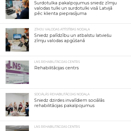
Surdotulka pakalpojumus sniedz zīmju
valodas tulki un surdotulki visā Latvijā
pēc klienta pieprasījuma
ZĪMJU VALODAS ATTĪSTĪBAS NODAĻA
Sniedz palīdzību un atbalstu latviešu
zīmju valodas apgūšanā
LNS REHABILITĀCIJAS CENTRS
Rehabilitācijas centrs
SOCIĀLĀS REHABILITĀCIJAS NODAĻA
Sniedz dzirdes invalīdiem sociālās
rehabilitācijas pakalpojumus
LNS REHABILITĀCIJAS CENTRS