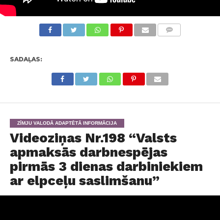
KOMENTĀRI
SADAĻAS:
ZĪMJU VALODĀ ADAPTĒTĀ INFORMĀCIJA
Videoziņas Nr.198 “Valsts
apmaksās darbnespējas
pirmās 3 dienas darbiniekiem
ar elpceļu saslimšanu”