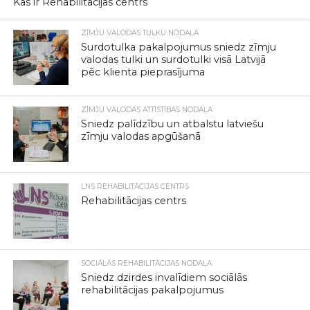
Kas ir Rehabilitācijas centrs
ZĪMJU VALODAS TULKU NODAĻA
Surdotulka pakalpojumus sniedz zīmju
valodas tulki un surdotulki visā Latvijā
pēc klienta pieprasījuma
ZĪMJU VALODAS ATTĪSTĪBAS NODAĻA
Sniedz palīdzību un atbalstu latviešu
zīmju valodas apgūšanā
LNS REHABILITĀCIJAS CENTRS
Rehabilitācijas centrs
SOCIĀLĀS REHABILITĀCIJAS NODAĻA
Sniedz dzirdes invalīdiem sociālās
rehabilitācijas pakalpojumus