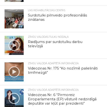
LNS REHABILITĀCIJAS CENTRS
Surdotulki pilnveido profesionālās
zināšanas
ZĪMJU VALODAS TULKU NODAĻA
Raidījums par surdotulku darbu
televīzijā
ZĪMJU VALODĀ ADAPTĒTĀ INFORMĀCIJA
Videoziņas Nr. 175 “Ko nozīmē palielināti
limfmezgli”
ZĪMJU VALODĀ ADAPTĒTĀ INFORMĀCIJA
Videoziņas Nr. 6 “Pirmoreiz
Eiroparlamenta (EP) vēsturē nedzirdīgā
deputāte var kļūt par prezidenti”