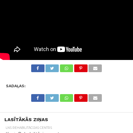
SADAĻAS:
LASĪTĀKĀS ZIŅAS
LNS REHABILITĀCIJAS CENTRS