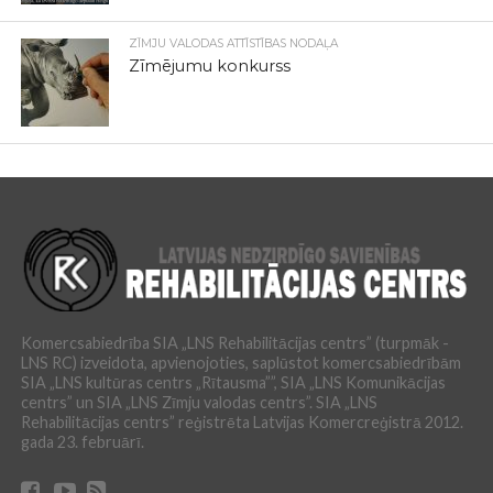
ZĪMJU VALODAS ATTĪSTĪBAS NODAĻA
Zīmējumu konkurss
Komercsabiedrība SIA „LNS Rehabilitācijas centrs” (turpmāk -
LNS RC) izveidota, apvienojoties, saplūstot komercsabiedrībām
SIA „LNS kultūras centrs „Rītausma””, SIA „LNS Komunikācijas
centrs” un SIA „LNS Zīmju valodas centrs”. SIA „LNS
Rehabilitācijas centrs” reģistrēta Latvijas Komercreģistrā 2012.
gada 23. februārī.