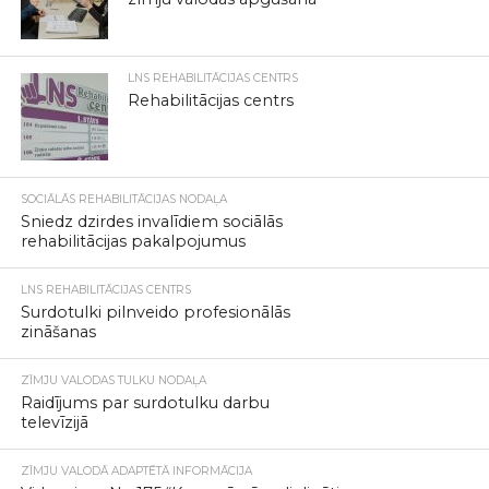
LNS REHABILITĀCIJAS CENTRS
Rehabilitācijas centrs
SOCIĀLĀS REHABILITĀCIJAS NODAĻA
Sniedz dzirdes invalīdiem sociālās
rehabilitācijas pakalpojumus
LNS REHABILITĀCIJAS CENTRS
Surdotulki pilnveido profesionālās
zināšanas
ZĪMJU VALODAS TULKU NODAĻA
Raidījums par surdotulku darbu
televīzijā
ZĪMJU VALODĀ ADAPTĒTĀ INFORMĀCIJA