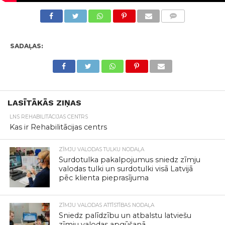
KOMENTĀRI
SADAĻAS:
LASĪTĀKĀS ZIŅAS
LNS REHABILITĀCIJAS CENTRS
Kas ir Rehabilitācijas centrs
ZĪMJU VALODAS TULKU NODAĻA
Surdotulka pakalpojumus sniedz zīmju
valodas tulki un surdotulki visā Latvijā
pēc klienta pieprasījuma
ZĪMJU VALODAS ATTĪSTĪBAS NODAĻA
Sniedz palīdzību un atbalstu latviešu
zīmju valodas apgūšanā