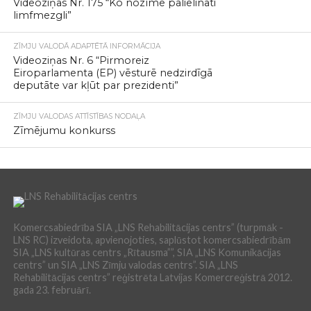
Videoziņas Nr. 175 “Ko nozīmē palielināti
limfmezgli”
ZĪMJU VALODĀ ADAPTĒTĀ INFORMĀCIJA
Videoziņas Nr. 6 “Pirmoreiz
Eiroparlamenta (EP) vēsturē nedzirdīgā
deputāte var kļūt par prezidenti”
ZĪMJU VALODAS ATTĪSTĪBAS NODAĻA
Zīmējumu konkurss
Komercsabiedrība SIA „LNS Rehabilitācijas centrs” (turpmāk -
LNS RC) izveidota, apvienojoties, saplūstot komercsabiedrībām
SIA „LNS kultūras centrs „Rītausma””, SIA „LNS Komunikācijas
centrs” un SIA „LNS Zīmju valodas centrs”. SIA „LNS
Rehabilitācijas centrs” reģistrēta Latvijas Komercreģistrā 2012.
gada 23. februārī.