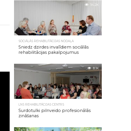
14.2K
SOCIĀLĀS REHABILITĀCIJAS NODAĻA
Sniedz dzirdes invalīdiem sociālās
rehabilitācijas pakalpojumus
8.1K
LNS REHABILITĀCIJAS CENTRS
Surdotulki pilnveido profesionālās
zināšanas