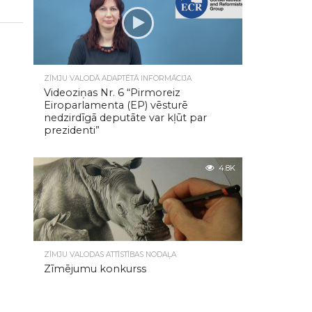
ZĪMJU VALODĀ ADAPTĒTĀ INFORMĀCIJA
Videoziņas Nr. 6 “Pirmoreiz
Eiroparlamenta (EP) vēsturē
nedzirdīgā deputāte var kļūt par
prezidenti”
4.8K
ZĪMJU VALODAS ATTĪSTĪBAS NODAĻA
Zīmējumu konkurss