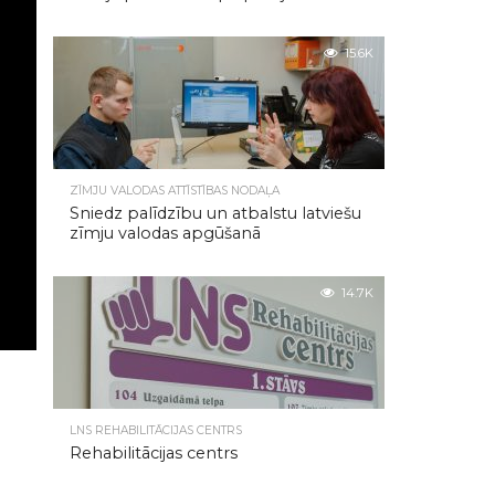
15.6K
ZĪMJU VALODAS ATTĪSTĪBAS NODAĻA
Sniedz palīdzību un atbalstu latviešu
zīmju valodas apgūšanā
14.7K
LNS REHABILITĀCIJAS CENTRS
Rehabilitācijas centrs