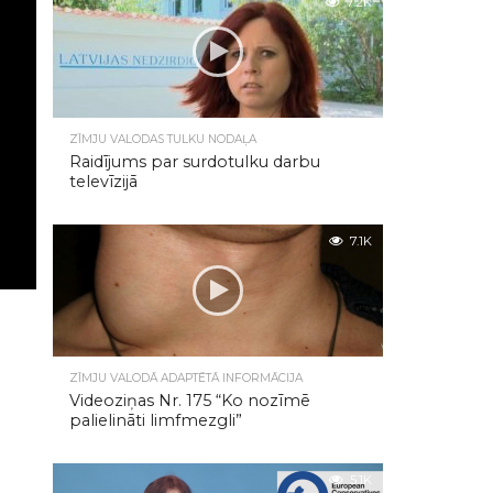
7.2K
ZĪMJU VALODAS TULKU NODAĻA
Raidījums par surdotulku darbu
televīzijā
7.1K
ZĪMJU VALODĀ ADAPTĒTĀ INFORMĀCIJA
Videoziņas Nr. 175 “Ko nozīmē
palielināti limfmezgli”
5.1K