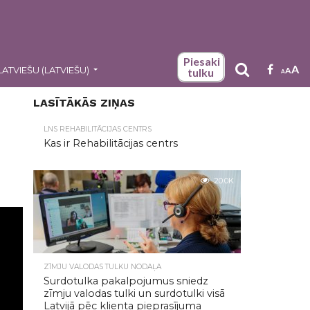
Piesaki
A
LATVIEŠU
(
LATVIEŠU
)
A
tulku
A
LASĪTĀKĀS ZIŅAS
LNS REHABILITĀCIJAS CENTRS
Kas ir Rehabilitācijas centrs
20.0K
ZĪMJU VALODAS TULKU NODAĻA
Surdotulka pakalpojumus sniedz
zīmju valodas tulki un surdotulki visā
Latvijā pēc klienta pieprasījuma