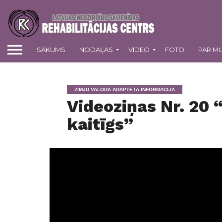
SĀKUMS
NODAĻAS
VIDEO
FOTO
PAR M
ZĪMJU VALODĀ ADAPTĒTĀ INFORMĀCIJA
Videoziņas Nr. 20 “
kaitīgs”