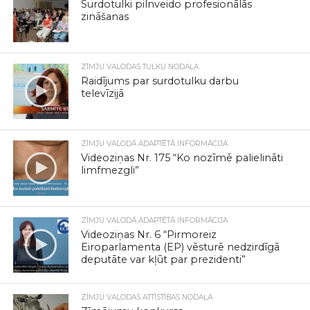
Surdotulki pilnveido profesionālās
zināšanas
ZĪMJU VALODAS TULKU NODAĻA
Raidījums par surdotulku darbu
televīzijā
ZĪMJU VALODĀ ADAPTĒTĀ INFORMĀCIJA
Videoziņas Nr. 175 “Ko nozīmē palielināti
limfmezgli”
ZĪMJU VALODĀ ADAPTĒTĀ INFORMĀCIJA
Videoziņas Nr. 6 “Pirmoreiz
Eiroparlamenta (EP) vēsturē nedzirdīgā
deputāte var kļūt par prezidenti”
ZĪMJU VALODAS ATTĪSTĪBAS NODAĻA