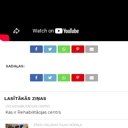
SADAĻAS:
LASĪTĀKĀS ZIŅAS
LNS REHABILITĀCIJAS CENTRS
Kas ir Rehabilitācijas centrs
ZĪMJU VALODAS TULKU NODAĻA