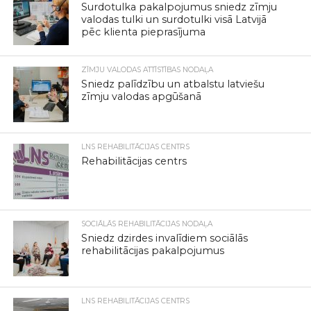
Surdotulka pakalpojumus sniedz zīmju
valodas tulki un surdotulki visā Latvijā
pēc klienta pieprasījuma
ZĪMJU VALODAS ATTĪSTĪBAS NODAĻA
Sniedz palīdzību un atbalstu latviešu
zīmju valodas apgūšanā
LNS REHABILITĀCIJAS CENTRS
Rehabilitācijas centrs
SOCIĀLĀS REHABILITĀCIJAS NODAĻA
Sniedz dzirdes invalīdiem sociālās
rehabilitācijas pakalpojumus
LNS REHABILITĀCIJAS CENTRS