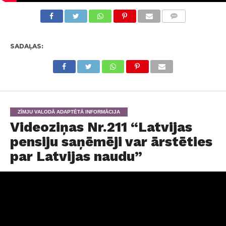
KOMENTĀRI
SADAĻAS:
ZĪMJU VALODĀ ADAPTĒTĀ INFORMĀCIJA
Videoziņas Nr.211 “Latvijas
pensiju saņēmēji var ārstēties
par Latvijas naudu”