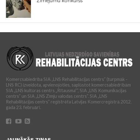
Zīmējumu konkurss
Komercsabiedrība SIA „LNS Rehabilitācijas centrs” (turpmāk -
LNS RC) izveidota, apvienojoties, saplūstot komercsabiedrībām
SIA „LNS kultūras centrs „Rītausma””, SIA „LNS Komunikācijas
centrs” un SIA „LNS Zīmju valodas centrs”. SIA „LNS
Rehabilitācijas centrs” reģistrēta Latvijas Komercreģistrā 2012.
gada 23. februārī.
JAUNĀKĀS ZIŅAS