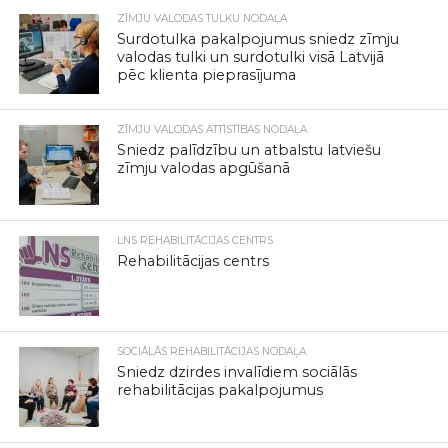
ZĪMJU VALODAS TULKU NODAĻA
Surdotulka pakalpojumus sniedz zīmju
valodas tulki un surdotulki visā Latvijā
pēc klienta pieprasījuma
ZĪMJU VALODAS ATTĪSTĪBAS NODAĻA
Sniedz palīdzību un atbalstu latviešu
zīmju valodas apgūšanā
LNS REHABILITĀCIJAS CENTRS
Rehabilitācijas centrs
SOCIĀLĀS REHABILITĀCIJAS NODAĻA
Sniedz dzirdes invalīdiem sociālās
rehabilitācijas pakalpojumus