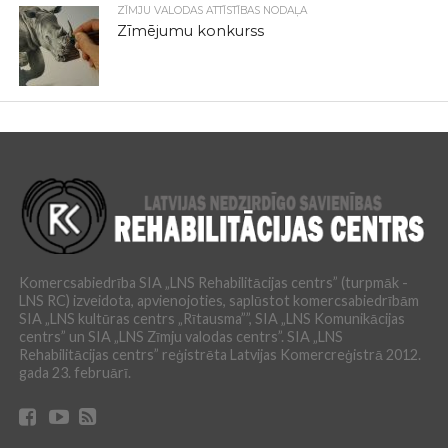
ZĪMJU VALODAS ATTĪSTĪBAS NODAĻA
Zīmējumu konkurss
Komercsabiedrība SIA „LNS Rehabilitācijas centrs” (turpmāk -
LNS RC) izveidota, apvienojoties, saplūstot komercsabiedrībām
SIA „LNS kultūras centrs „Rītausma””, SIA „LNS Komunikācijas
centrs” un SIA „LNS Zīmju valodas centrs”. SIA „LNS
Rehabilitācijas centrs” reģistrēta Latvijas Komercreģistrā 2012.
gada 23. februārī.