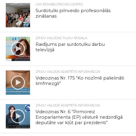
LNS REHABILITĀCIJAS CENTRS
Surdotulki pilnveido profesionālās
zināšanas
ZĪMJU VALODAS TULKU NODAĻA
Raidījums par surdotulku darbu
televīzijā
ZĪMJU VALODĀ ADAPTĒTĀ INFORMĀCIJA
Videoziņas Nr. 175 “Ko nozīmē palielināti
limfmezgli”
ZĪMJU VALODĀ ADAPTĒTĀ INFORMĀCIJA
Videoziņas Nr. 6 “Pirmoreiz
Eiroparlamenta (EP) vēsturē nedzirdīgā
deputāte var kļūt par prezidenti”