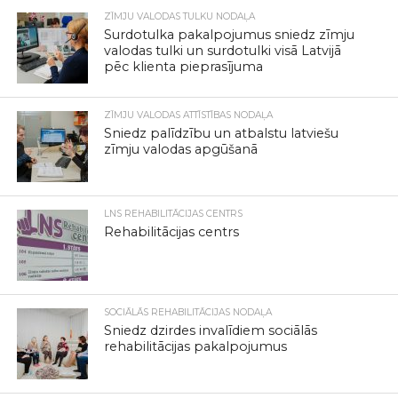
ZĪMJU VALODAS TULKU NODAĻA
Surdotulka pakalpojumus sniedz zīmju
valodas tulki un surdotulki visā Latvijā
pēc klienta pieprasījuma
ZĪMJU VALODAS ATTĪSTĪBAS NODAĻA
Sniedz palīdzību un atbalstu latviešu
zīmju valodas apgūšanā
LNS REHABILITĀCIJAS CENTRS
Rehabilitācijas centrs
SOCIĀLĀS REHABILITĀCIJAS NODAĻA
Sniedz dzirdes invalīdiem sociālās
rehabilitācijas pakalpojumus