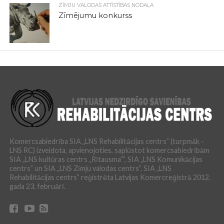
ZĪMJU VALODAS ATTĪSTĪBAS NODAĻA
Zīmējumu konkurss
Komercsabiedrība SIA „LNS Rehabilitācijas centrs” (turpmāk -
LNS RC) izveidota, apvienojoties, saplūstot komercsabiedrībām
SIA „LNS kultūras centrs „Rītausma””, SIA „LNS Komunikācijas
centrs” un SIA „LNS Zīmju valodas centrs”. SIA „LNS
Rehabilitācijas centrs” reģistrēta Latvijas Komercreģistrā 2012.
gada 23. februārī.