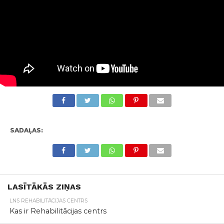
SADAĻAS:
LASĪTĀKĀS ZIŅAS
LNS REHABILITĀCIJAS CENTRS
Kas ir Rehabilitācijas centrs