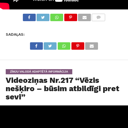
KOMENTĀRI
SADAĻAS:
ZĪMJU VALODĀ ADAPTĒTĀ INFORMĀCIJA
Videoziņas Nr.217 “Vēzis
nešķiro – būsim atbildīgi pret
sevi”