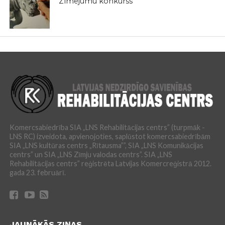
Zīmējumu konkurss
Komercsabiedrība SIA „LNS Rehabilitācijas centrs” (turpmāk -
LNS RC) izveidota, apvienojoties, saplūstot komercsabiedrībām
SIA „LNS kultūras centrs „Rītausma””, SIA „LNS Komunikācijas
centrs” un SIA „LNS Zīmju valodas centrs”. SIA „LNS
Rehabilitācijas centrs” reģistrēta Latvijas Komercreģistrā 2012.
gada 23. februārī.
JAUNĀKĀS ZIŅAS