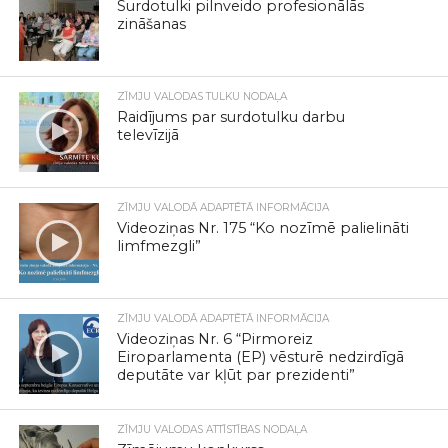
Surdotulki pilnveido profesionālās
zināšanas
ZĪMJU VALODAS TULKU NODAĻA
Raidījums par surdotulku darbu
televīzijā
ZĪMJU VALODĀ ADAPTĒTĀ INFORMĀCIJA
Videoziņas Nr. 175 “Ko nozīmē palielināti
limfmezgli”
ZĪMJU VALODĀ ADAPTĒTĀ INFORMĀCIJA
Videoziņas Nr. 6 “Pirmoreiz
Eiroparlamenta (EP) vēsturē nedzirdīgā
deputāte var kļūt par prezidenti”
ZĪMJU VALODAS ATTĪSTĪBAS NODAĻA