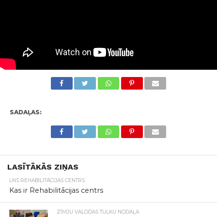
SADAĻAS:
LASĪTĀKĀS ZIŅAS
LNS REHABILITĀCIJAS CENTRS
Kas ir Rehabilitācijas centrs
ZĪMJU VALODAS TULKU NODAĻA