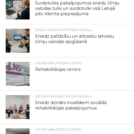
Surdotulka pakalpojumus sniedz zīmju
valodas tulki un surdotulki visā Latvijā
pēc klienta pieprasījuma
ZĪMJU VALODAS ATTĪSTĪBAS NODAĻA
Sniedz palīdzību un atbalstu latviešu
zīmju valodas apgūšanā
LNS REHABILITĀCIJAS CENTRS
Rehabilitācijas centrs
SOCIĀLĀS REHABILITĀCIJAS NODAĻA
Sniedz dzirdes invalīdiem sociālās
rehabilitācijas pakalpojumus
LNS REHABILITĀCIJAS CENTRS