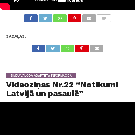
KOMENTĀRI
SADAĻAS:
ZĪMJU VALODĀ ADAPTĒTĀ INFORMĀCIJA
Videoziņas Nr.22 “Notikumi
Latvijā un pasaulē”