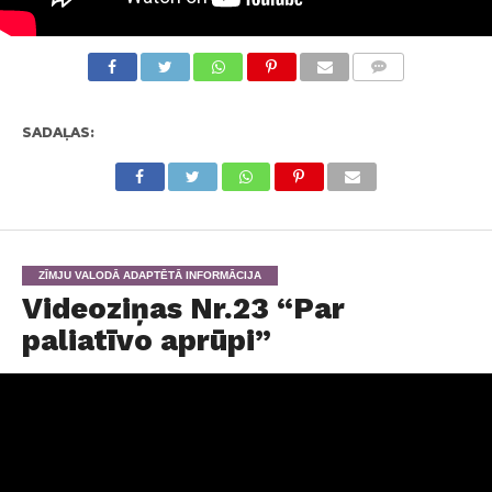
KOMENTĀRI
SADAĻAS:
ZĪMJU VALODĀ ADAPTĒTĀ INFORMĀCIJA
Videoziņas Nr.23 “Par
paliatīvo aprūpi”