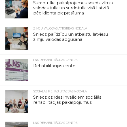
Surdotulka pakalpojumus sniedz zīmju
valodas tulki un surdotulki visā Latvijā
pēc klienta pieprasījuma
ZĪMJU VALODAS ATTĪSTĪBAS NODAĻA
Sniedz palīdzību un atbalstu latviešu
zīmju valodas apgūšanā
LNS REHABILITĀCIJAS CENTRS
Rehabilitācijas centrs
SOCIĀLĀS REHABILITĀCIJAS NODAĻA
Sniedz dzirdes invalīdiem sociālās
rehabilitācijas pakalpojumus
LNS REHABILITĀCIJAS CENTRS