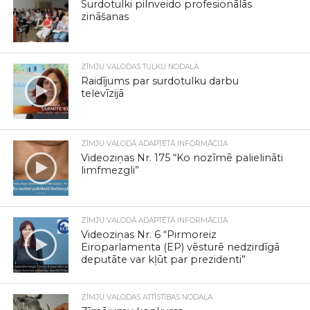
Surdotulki pilnveido profesionālās
zināšanas
ZĪMJU VALODAS TULKU NODAĻA
Raidījums par surdotulku darbu
televīzijā
ZĪMJU VALODĀ ADAPTĒTĀ INFORMĀCIJA
Videoziņas Nr. 175 “Ko nozīmē palielināti
limfmezgli”
ZĪMJU VALODĀ ADAPTĒTĀ INFORMĀCIJA
Videoziņas Nr. 6 “Pirmoreiz
Eiroparlamenta (EP) vēsturē nedzirdīgā
deputāte var kļūt par prezidenti”
ZĪMJU VALODAS ATTĪSTĪBAS NODAĻA