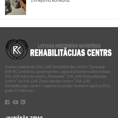
Zīmējumu konkurss
Komercsabiedrība SIA „LNS Rehabilitācijas centrs” (turpmāk -
LNS RC) izveidota, apvienojoties, saplūstot komercsabiedrībām
SIA „LNS kultūras centrs „Rītausma””, SIA „LNS Komunikācijas
centrs” un SIA „LNS Zīmju valodas centrs”. SIA „LNS
Rehabilitācijas centrs” reģistrēta Latvijas Komercreģistrā 2012.
gada 23. februārī.
JAUNĀKĀS ZIŅAS