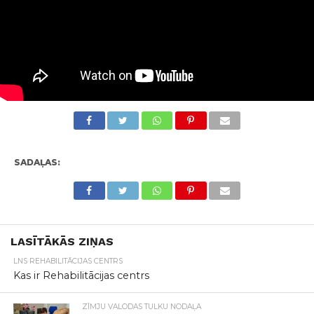
SADAĻAS:
LASĪTĀKĀS ZIŅAS
LNS REHABILITĀCIJAS CENTRS
Kas ir Rehabilitācijas centrs
ZĪMJU VALODAS TULKU NODAĻA