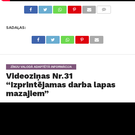
KOMENTĀRI
SADAĻAS:
ZĪMJU VALODĀ ADAPTĒTĀ INFORMĀCIJA
Videoziņas Nr.31
“Izprintējamas darba lapas
mazajiem”