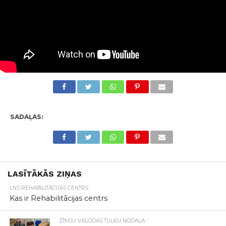
SADAĻAS:
LASĪTĀKĀS ZIŅAS
LNS REHABILITĀCIJAS CENTRS
Kas ir Rehabilitācijas centrs
ZĪMJU VALODAS TULKU NODAĻA