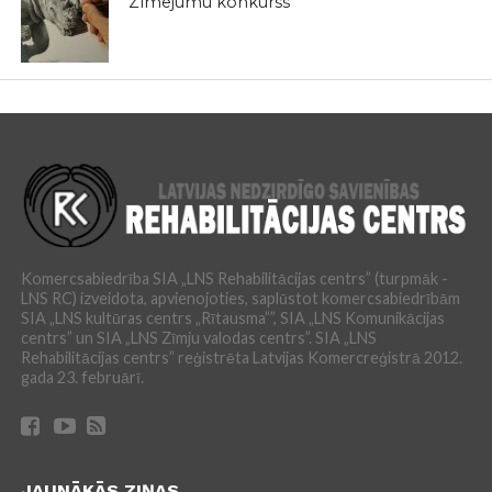
Zīmējumu konkurss
Komercsabiedrība SIA „LNS Rehabilitācijas centrs” (turpmāk -
LNS RC) izveidota, apvienojoties, saplūstot komercsabiedrībām
SIA „LNS kultūras centrs „Rītausma””, SIA „LNS Komunikācijas
centrs” un SIA „LNS Zīmju valodas centrs”. SIA „LNS
Rehabilitācijas centrs” reģistrēta Latvijas Komercreģistrā 2012.
gada 23. februārī.
JAUNĀKĀS ZIŅAS