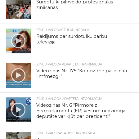
Surdotulki pilnveido profesionālās
zināšanas
ZĪMJU VALODAS TULKU NODAĻA
Raidījums par surdotulku darbu
televīzijā
ZĪMJU VALODĀ ADAPTĒTĀ INFORMĀCIJA
Videoziņas Nr. 175 “Ko nozīmē palielināti
limfmezgli”
ZĪMJU VALODĀ ADAPTĒTĀ INFORMĀCIJA
Videoziņas Nr. 6 “Pirmoreiz
Eiroparlamenta (EP) vēsturē nedzirdīgā
deputāte var kļūt par prezidenti”
ZĪMJU VALODAS ATTĪSTĪBAS NODAĻA