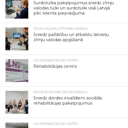
Surdotulka pakalpojumus sniedz zīmju
valodas tulki un surdotulki visā Latvijā
pēc klienta pieprasījuma
ZĪMJU VALODAS ATTĪSTĪBAS NODAĻA
Sniedz palīdzību un atbalstu latviešu
zīmju valodas apgūšanā
LNS REHABILITĀCIJAS CENTRS
Rehabilitācijas centrs
SOCIĀLĀS REHABILITĀCIJAS NODAĻA
Sniedz dzirdes invalīdiem sociālās
rehabilitācijas pakalpojumus
LNS REHABILITĀCIJAS CENTRS