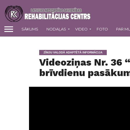
SĀKUMS
NODAĻAS
VIDEO
FOTO
PAR M
ZĪMJU VALODĀ ADAPTĒTĀ INFORMĀCIJA
Videoziņas Nr. 36 
brīvdienu pasākum