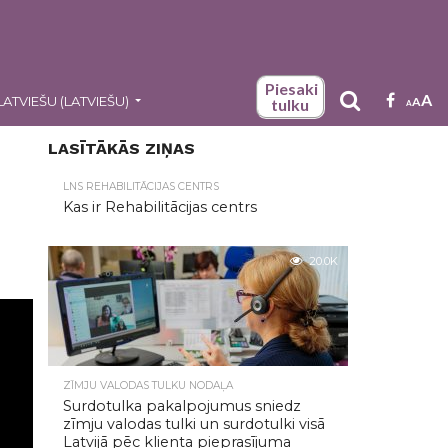
Piesaki
A
LATVIEŠU
(
LATVIEŠU
)
A
tulku
A
LASĪTĀKĀS ZIŅAS
LNS REHABILITĀCIJAS CENTRS
Kas ir Rehabilitācijas centrs
20.0K
ZĪMJU VALODAS TULKU NODAĻA
Surdotulka pakalpojumus sniedz
zīmju valodas tulki un surdotulki visā
Latvijā pēc klienta pieprasījuma