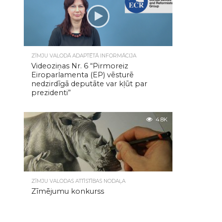
ZĪMJU VALODĀ ADAPTĒTĀ INFORMĀCIJA
Videoziņas Nr. 6 “Pirmoreiz
Eiroparlamenta (EP) vēsturē
nedzirdīgā deputāte var kļūt par
prezidenti”
4.8K
ZĪMJU VALODAS ATTĪSTĪBAS NODAĻA
Zīmējumu konkurss