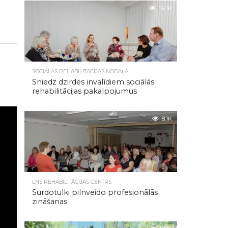
14.1K
SOCIĀLĀS REHABILITĀCIJAS NODAĻA
Sniedz dzirdes invalīdiem sociālās
rehabilitācijas pakalpojumus
8.1K
LNS REHABILITĀCIJAS CENTRS
Surdotulki pilnveido profesionālās
zināšanas