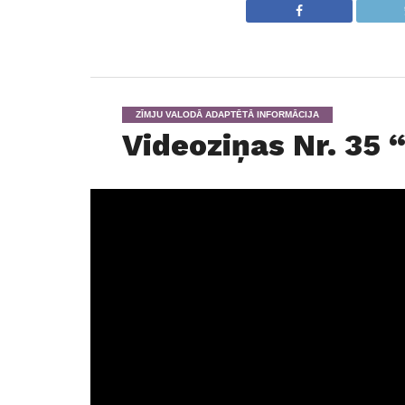
ZĪMJU VALODĀ ADAPTĒTĀ INFORMĀCIJA
Videoziņas Nr. 35 