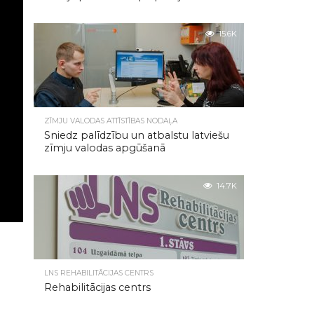
15.6K
ZĪMJU VALODAS ATTĪSTĪBAS NODAĻA
Sniedz palīdzību un atbalstu latviešu
zīmju valodas apgūšanā
14.7K
LNS REHABILITĀCIJAS CENTRS
Rehabilitācijas centrs