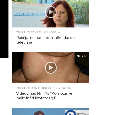
7.2K
ZĪMJU VALODAS TULKU NODAĻA
Raidījums par surdotulku darbu
televīzijā
7.1K
ZĪMJU VALODĀ ADAPTĒTĀ INFORMĀCIJA
Videoziņas Nr. 175 “Ko nozīmē
palielināti limfmezgli”
5.1K