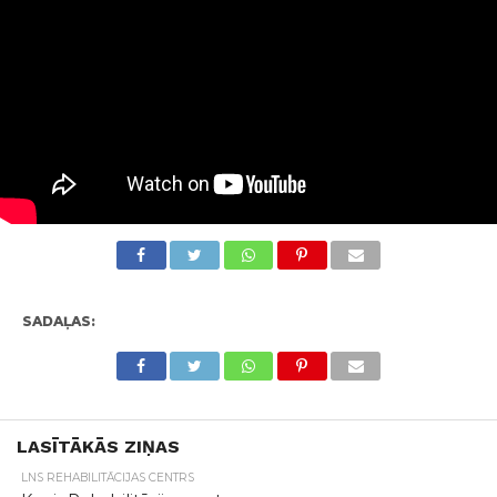
SADAĻAS:
LASĪTĀKĀS ZIŅAS
LNS REHABILITĀCIJAS CENTRS