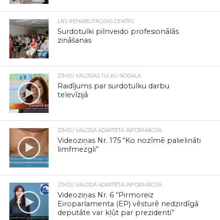
LNS REHABILITĀCIJAS CENTRS
Surdotulki pilnveido profesionālās
zināšanas
ZĪMJU VALODAS TULKU NODAĻA
Raidījums par surdotulku darbu
televīzijā
ZĪMJU VALODĀ ADAPTĒTĀ INFORMĀCIJA
Videoziņas Nr. 175 “Ko nozīmē palielināti
limfmezgli”
ZĪMJU VALODĀ ADAPTĒTĀ INFORMĀCIJA
Videoziņas Nr. 6 “Pirmoreiz
Eiroparlamenta (EP) vēsturē nedzirdīgā
deputāte var kļūt par prezidenti”