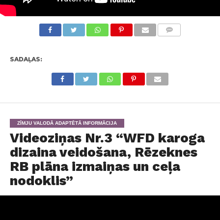
KOMENTĀRI
SADAĻAS:
ZĪMJU VALODĀ ADAPTĒTĀ INFORMĀCIJA
Videoziņas Nr.3 “WFD karoga
dizaina veidošana, Rēzeknes
RB plāna izmaiņas un ceļa
nodoklis”