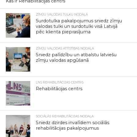
Kas ir Rehabilitācijas centrs
ZĪMJU VALODAS TULKU NODAĻA
Surdotulka pakalpojumus sniedz zīmju
valodas tulki un surdotulki visā Latvijā
pēc klienta pieprasījuma
ZĪMJU VALODAS ATTĪSTĪBAS NODAĻA
Sniedz palīdzību un atbalstu latviešu
zīmju valodas apgūšanā
LNS REHABILITĀCIJAS CENTRS
Rehabilitācijas centrs
SOCIĀLĀS REHABILITĀCIJAS NODAĻA
Sniedz dzirdes invalīdiem sociālās
rehabilitācijas pakalpojumus