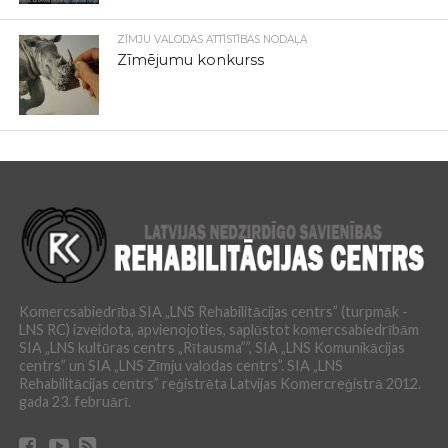
ZĪMJU VALODAS ATTĪSTĪBAS NODAĻA
Zīmējumu konkurss
Komercsabiedrība SIA „LNS Rehabilitācijas centrs” (turpmāk -
LNS RC) izveidota, apvienojoties, saplūstot komercsabiedrībām
SIA „LNS kultūras centrs „Rītausma””, SIA „LNS Komunikācijas
centrs” un SIA „LNS Zīmju valodas centrs”. SIA „LNS
Rehabilitācijas centrs” reģistrēta Latvijas Komercreģistrā 2012.
gada 23. februārī.