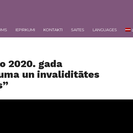
UMS
IEPIRKUMI
KONTAKTI
SAITES
LANGUAGES
No 2020. gada
uma un invaliditātes
s”