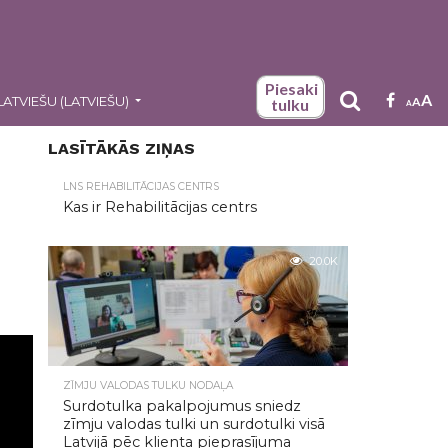
Piesaki
A
LATVIEŠU
(
LATVIEŠU
)
A
tulku
A
LASĪTĀKĀS ZIŅAS
LNS REHABILITĀCIJAS CENTRS
Kas ir Rehabilitācijas centrs
20.0K
ZĪMJU VALODAS TULKU NODAĻA
Surdotulka pakalpojumus sniedz
zīmju valodas tulki un surdotulki visā
Latvijā pēc klienta pieprasījuma