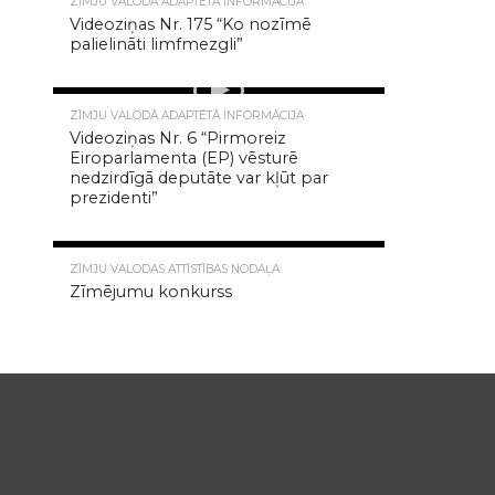
ZĪMJU VALODĀ ADAPTĒTĀ INFORMĀCIJA
Videoziņas Nr. 175 “Ko nozīmē
palielināti limfmezgli”
5.1K
ZĪMJU VALODĀ ADAPTĒTĀ INFORMĀCIJA
Videoziņas Nr. 6 “Pirmoreiz
Eiroparlamenta (EP) vēsturē
nedzirdīgā deputāte var kļūt par
prezidenti”
4.8K
ZĪMJU VALODAS ATTĪSTĪBAS NODAĻA
Zīmējumu konkurss