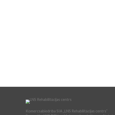
Komercsabiedrība SIA „LNS Rehabilitācijas centrs”