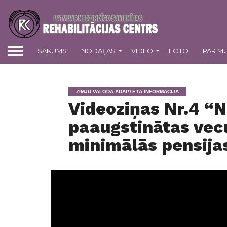
SĀKUMS
NODAĻAS
VIDEO
FOTO
PAR M
ZĪMJU VALODĀ ADAPTĒTĀ INFORMĀCIJA
Videoziņas Nr.4 “
paaugstinātas vec
minimālās pensija