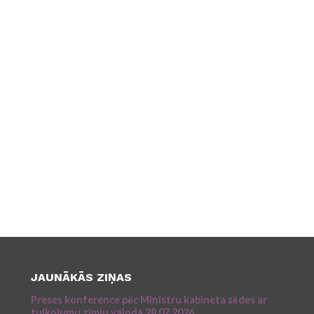
JAUNĀKĀS ZIŅAS
Preses konference pēc Ministru kabineta sēdes ar
tulkojumu zīmju valodā 28.07.2026.