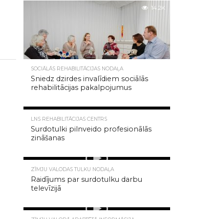
14.2K
SOCIĀLĀS REHABILITĀCIJAS NODAĻA
Sniedz dzirdes invalīdiem sociālās
rehabilitācijas pakalpojumus
8.1K
LNS REHABILITĀCIJAS CENTRS
Surdotulki pilnveido profesionālās
zināšanas
7.2K
ZĪMJU VALODAS TULKU NODAĻA
Raidījums par surdotulku darbu
televīzijā
7.1K