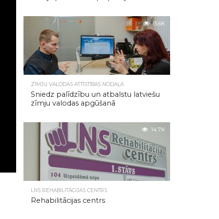
15.6K
ZĪMJU VALODAS ATTĪSTĪBAS NODAĻA
Sniedz palīdzību un atbalstu latviešu
zīmju valodas apgūšanā
14.7K
LNS REHABILITĀCIJAS CENTRS
Rehabilitācijas centrs