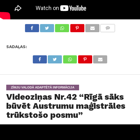
KOMENTĀRI
SADAĻAS:
ZĪMJU VALODĀ ADAPTĒTĀ INFORMĀCIJA
Videoziņas Nr.42 “Rīgā sāks
būvēt Austrumu maģistrāles
trūkstošo posmu”