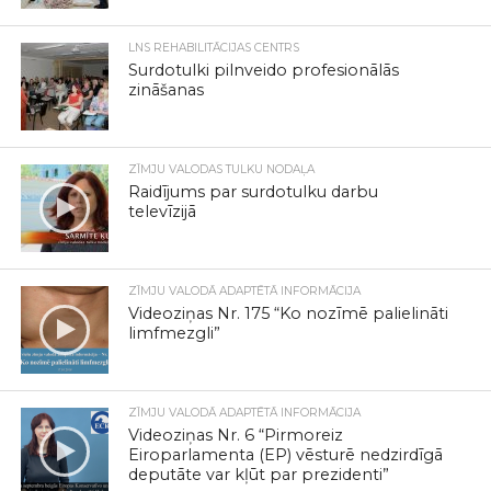
LNS REHABILITĀCIJAS CENTRS
Surdotulki pilnveido profesionālās
zināšanas
ZĪMJU VALODAS TULKU NODAĻA
Raidījums par surdotulku darbu
televīzijā
ZĪMJU VALODĀ ADAPTĒTĀ INFORMĀCIJA
Videoziņas Nr. 175 “Ko nozīmē palielināti
limfmezgli”
ZĪMJU VALODĀ ADAPTĒTĀ INFORMĀCIJA
Videoziņas Nr. 6 “Pirmoreiz
Eiroparlamenta (EP) vēsturē nedzirdīgā
deputāte var kļūt par prezidenti”