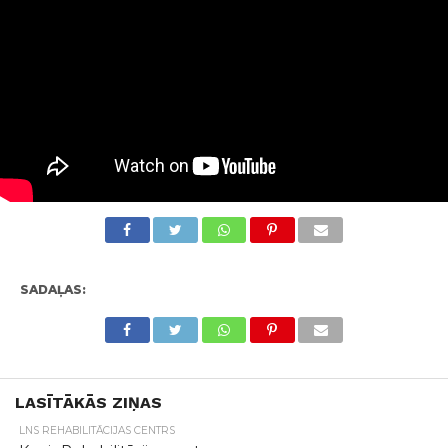
SADAĻAS:
LASĪTĀKĀS ZIŅAS
LNS REHABILITĀCIJAS CENTRS