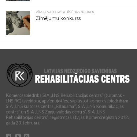
ZĪMJU VALODAS ATTĪSTĪBAS NODAĻA
Zīmējumu konkurss
Komercsabiedrība SIA „LNS Rehabilitācijas centrs” (turpmāk -
LNS RC) izveidota, apvienojoties, saplūstot komercsabiedrībām
SIA „LNS kultūras centrs „Rītausma””, SIA „LNS Komunikācijas
centrs” un SIA „LNS Zīmju valodas centrs”. SIA „LNS
Rehabilitācijas centrs” reģistrēta Latvijas Komercreģistrā 2012.
gada 23. februārī.