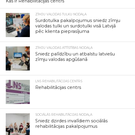
Kas ir Rehabilitācijas centrs
ZĪMJU VALODAS TULKU NODAĻA
Surdotulka pakalpojumus sniedz zīmju
valodas tulki un surdotulki visā Latvijā
pēc klienta pieprasījuma
ZĪMJU VALODAS ATTĪSTĪBAS NODAĻA
Sniedz palīdzību un atbalstu latviešu
zīmju valodas apgūšanā
LNS REHABILITĀCIJAS CENTRS
Rehabilitācijas centrs
SOCIĀLĀS REHABILITĀCIJAS NODAĻA
Sniedz dzirdes invalīdiem sociālās
rehabilitācijas pakalpojumus