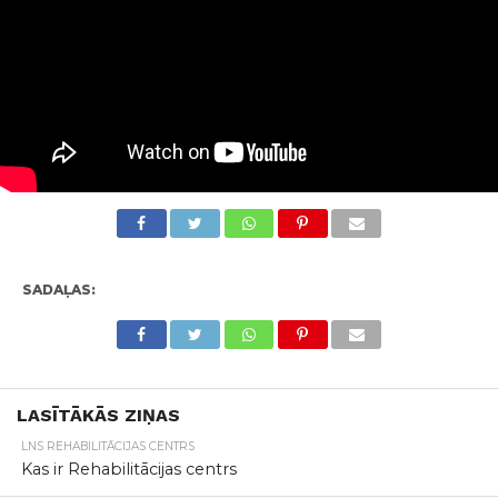
SADAĻAS:
LASĪTĀKĀS ZIŅAS
LNS REHABILITĀCIJAS CENTRS
Kas ir Rehabilitācijas centrs