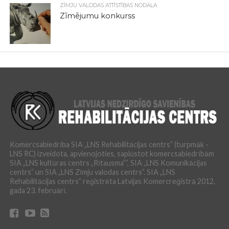
ZĪMJU VALODAS ATTĪSTĪBAS NODAĻA
Zīmējumu konkurss
Komercsabiedrība SIA „LNS Rehabilitācijas centrs” (turpmāk -
LNS RC) izveidota, apvienojoties, saplūstot komercsabiedrībām
SIA „LNS kultūras centrs „Rītausma””, SIA „LNS Komunikācijas
centrs” un SIA „LNS Zīmju valodas centrs”. SIA „LNS
Rehabilitācijas centrs” reģistrēta Latvijas Komercreģistrā 2012.
gada 23. februārī.