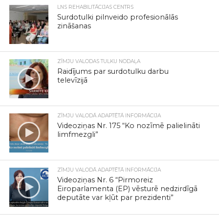
LNS REHABILITĀCIJAS CENTRS
Surdotulki pilnveido profesionālās
zināšanas
ZĪMJU VALODAS TULKU NODAĻA
Raidījums par surdotulku darbu
televīzijā
ZĪMJU VALODĀ ADAPTĒTĀ INFORMĀCIJA
Videoziņas Nr. 175 “Ko nozīmē palielināti
limfmezgli”
ZĪMJU VALODĀ ADAPTĒTĀ INFORMĀCIJA
Videoziņas Nr. 6 “Pirmoreiz
Eiroparlamenta (EP) vēsturē nedzirdīgā
deputāte var kļūt par prezidenti”