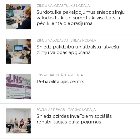
ZĪMJU VALODAS TULKU NODAĻA
Surdotulka pakalpojumus sniedz zīmju
valodas tulki un surdotulki visā Latvijā
pēc klienta pieprasījuma
ZĪMJU VALODAS ATTĪSTĪBAS NODAĻA
Sniedz palīdzību un atbalstu latviešu
zīmju valodas apgūšanā
LNS REHABILITĀCIJAS CENTRS
Rehabilitācijas centrs
SOCIĀLĀS REHABILITĀCIJAS NODAĻA
Sniedz dzirdes invalīdiem sociālās
rehabilitācijas pakalpojumus