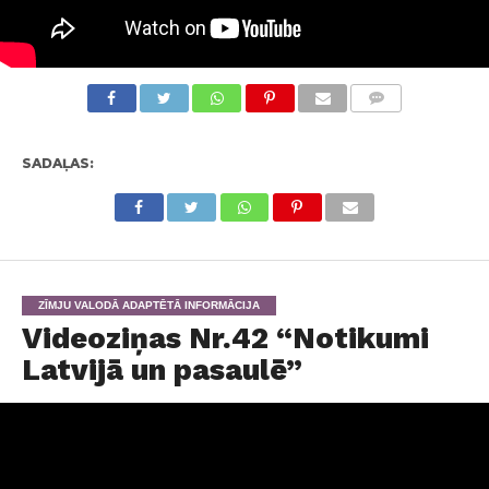
KOMENTĀRI
SADAĻAS:
ZĪMJU VALODĀ ADAPTĒTĀ INFORMĀCIJA
Videoziņas Nr.42 “Notikumi
Latvijā un pasaulē”