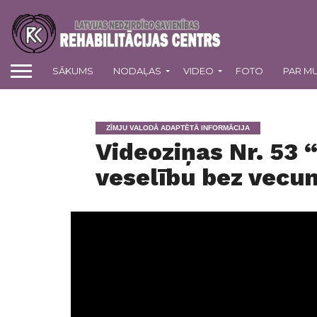
SĀKUMS
NODAĻAS
VIDEO
FOTO
PAR M
ZĪMJU VALODĀ ADAPTĒTĀ INFORMĀCIJA
Videoziņas Nr. 53 “
veselību bez vecu