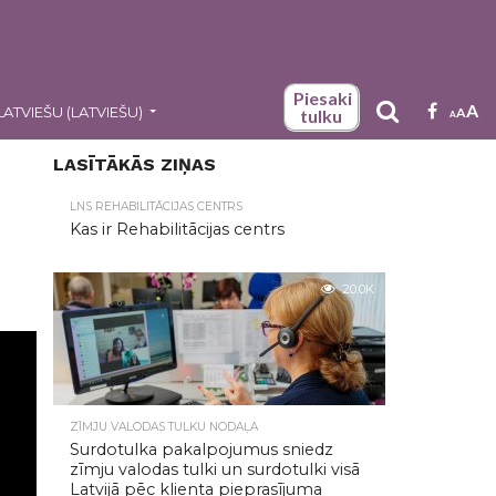
Piesaki
A
LATVIEŠU
(
LATVIEŠU
)
A
tulku
A
LASĪTĀKĀS ZIŅAS
LNS REHABILITĀCIJAS CENTRS
Kas ir Rehabilitācijas centrs
20.0K
ZĪMJU VALODAS TULKU NODAĻA
Surdotulka pakalpojumus sniedz
zīmju valodas tulki un surdotulki visā
Latvijā pēc klienta pieprasījuma