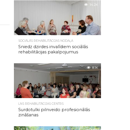
14.2K
SOCIĀLĀS REHABILITĀCIJAS NODAĻA
Sniedz dzirdes invalīdiem sociālās
rehabilitācijas pakalpojumus
8.1K
LNS REHABILITĀCIJAS CENTRS
Surdotulki pilnveido profesionālās
zināšanas