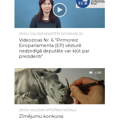
ZĪMJU VALODĀ ADAPTĒTĀ INFORMĀCIJA
Videoziņas Nr. 6 “Pirmoreiz
Eiroparlamenta (EP) vēsturē
nedzirdīgā deputāte var kļūt par
prezidenti”
4.8K
ZĪMJU VALODAS ATTĪSTĪBAS NODAĻA
Zīmējumu konkurss