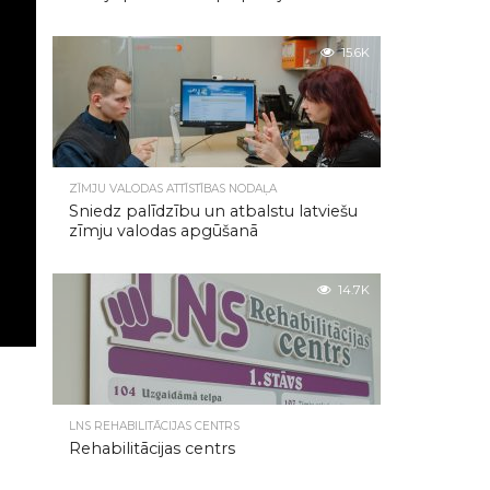
15.6K
ZĪMJU VALODAS ATTĪSTĪBAS NODAĻA
Sniedz palīdzību un atbalstu latviešu
zīmju valodas apgūšanā
14.7K
LNS REHABILITĀCIJAS CENTRS
Rehabilitācijas centrs