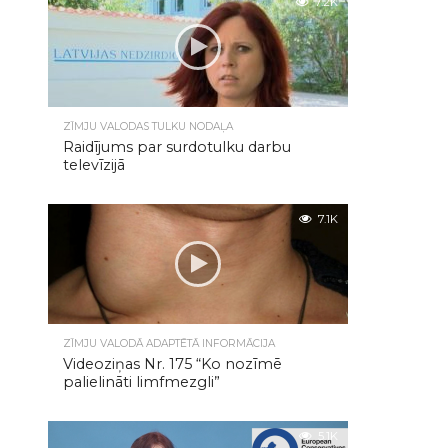
7.2K
ZĪMJU VALODAS TULKU NODAĻA
Raidījums par surdotulku darbu
televīzijā
7.1K
ZĪMJU VALODĀ ADAPTĒTĀ INFORMĀCIJA
Videoziņas Nr. 175 “Ko nozīmē
palielināti limfmezgli”
5.1K