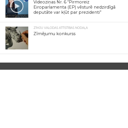
Videoziņas Nr. 6 “Pirmoreiz
Eiroparlamenta (EP) vēsturē nedzirdīgā
deputāte var kļūt par prezidenti”
ZĪMJU VALODAS ATTĪSTĪBAS NODAĻA
Zīmējumu konkurss
Komercsabiedrība SIA „LNS Rehabilitācijas centrs” (turpmāk -
LNS RC) izveidota, apvienojoties, saplūstot komercsabiedrībām
SIA „LNS kultūras centrs „Rītausma””, SIA „LNS Komunikācijas
centrs” un SIA „LNS Zīmju valodas centrs”. SIA „LNS
Rehabilitācijas centrs” reģistrēta Latvijas Komercreģistrā 2012.