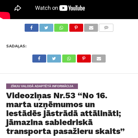
KOMENTĀRI
SADAĻAS:
ZĪMJU VALODĀ ADAPTĒTĀ INFORMĀCIJA
Videoziņas Nr.53 “No 16.
marta uzņēmumos un
iestādēs jāstrādā attālināti;
jāmazina sabiedriskā
transporta pasažieru skaits”