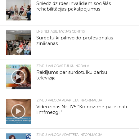
Sniedz dzirdes invalīdiem sociālās
rehabilitācijas pakalpojumus
LNS REHABILITĀCIJAS CENTRS
Surdotulki pilnveido profesionālās
zināšanas
ZĪMJU VALODAS TULKU NODAĻA
Raidījums par surdotulku darbu
televīzijā
ZĪMJU VALODĀ ADAPTĒTĀ INFORMĀCIJA
Videoziņas Nr. 175 “Ko nozīmē palielināti
limfmezgli”
ZĪMJU VALODĀ ADAPTĒTĀ INFORMĀCIJA