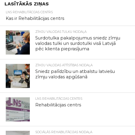
LASĪTĀKĀS ZIŅAS
LNS REHABILITĀCIJAS CENTRS
Kas ir Rehabilitācijas centrs
ZĪMJU VALODAS TULKU NODAĻA
Surdotulka pakalpojumus sniedz zīmju
valodas tulki un surdotulki visā Latvijā
pēc klienta pieprasījuma
ZĪMJU VALODAS ATTĪSTĪBAS NODAĻA
Sniedz palīdzību un atbalstu latviešu
zīmju valodas apgūšanā
LNS REHABILITĀCIJAS CENTRS
Rehabilitācijas centrs
SOCIĀLĀS REHABILITĀCIJAS NODAĻA