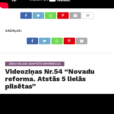
KOMENTĀRI
SADAĻAS:
ZĪMJU VALODĀ ADAPTĒTĀ INFORMĀCIJA
Videoziņas Nr.54 “Novadu
reforma. Atstās 5 lielās
pilsētas”