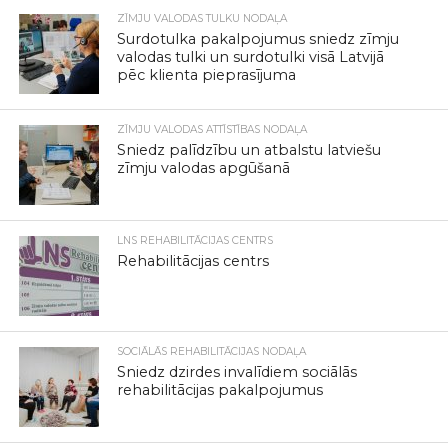
ZĪMJU VALODAS TULKU NODAĻA
Surdotulka pakalpojumus sniedz zīmju
valodas tulki un surdotulki visā Latvijā
pēc klienta pieprasījuma
ZĪMJU VALODAS ATTĪSTĪBAS NODAĻA
Sniedz palīdzību un atbalstu latviešu
zīmju valodas apgūšanā
LNS REHABILITĀCIJAS CENTRS
Rehabilitācijas centrs
SOCIĀLĀS REHABILITĀCIJAS NODAĻA
Sniedz dzirdes invalīdiem sociālās
rehabilitācijas pakalpojumus