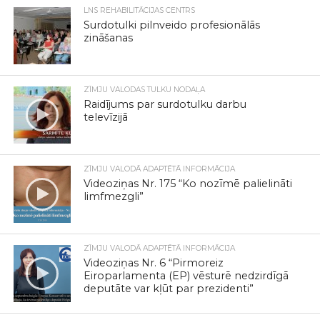
LNS REHABILITĀCIJAS CENTRS
Surdotulki pilnveido profesionālās
zināšanas
ZĪMJU VALODAS TULKU NODAĻA
Raidījums par surdotulku darbu
televīzijā
ZĪMJU VALODĀ ADAPTĒTĀ INFORMĀCIJA
Videoziņas Nr. 175 “Ko nozīmē palielināti
limfmezgli”
ZĪMJU VALODĀ ADAPTĒTĀ INFORMĀCIJA
Videoziņas Nr. 6 “Pirmoreiz
Eiroparlamenta (EP) vēsturē nedzirdīgā
deputāte var kļūt par prezidenti”