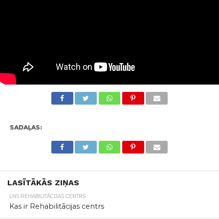
SADAĻAS:
LASĪTĀKĀS ZIŅAS
LNS REHABILITĀCIJAS CENTRS
Kas ir Rehabilitācijas centrs