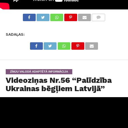
KOMENTĀRI
SADAĻAS:
ZĪMJU VALODĀ ADAPTĒTĀ INFORMĀCIJA
Videoziņas Nr.56 “Palīdzība
Ukrainas bēgļiem Latvijā”