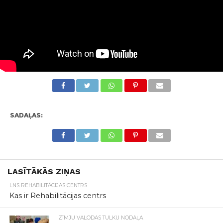
SADAĻAS:
LASĪTĀKĀS ZIŅAS
LNS REHABILITĀCIJAS CENTRS
Kas ir Rehabilitācijas centrs
ZĪMJU VALODAS TULKU NODAĻA