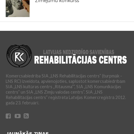
Zīmējumu konkurss
Komercsabiedrība SIA „LNS Rehabilitācijas centrs” (turpmāk -
LNS RC) izveidota, apvienojoties, saplūstot komercsabiedrībām
SIA „LNS kultūras centrs „Rītausma””, SIA „LNS Komunikācijas
centrs” un SIA „LNS Zīmju valodas centrs”. SIA „LNS
Rehabilitācijas centrs” reģistrēta Latvijas Komercreģistrā 2012.
gada 23. februārī.
JAUNĀKĀS ZIŅAS