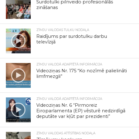
Surdotulki pilnveido profesionālās
zināšanas
ZĪMJU VALODAS TULKU NODAĻA
Raidījums par surdotulku darbu
televīzijā
ZĪMJU VALODĀ ADAPTĒTĀ INFORMĀCIJA
Videoziņas Nr. 175 “Ko nozīmē palielināti
limfmezgli”
ZĪMJU VALODĀ ADAPTĒTĀ INFORMĀCIJA
Videoziņas Nr. 6 “Pirmoreiz
Eiroparlamenta (EP) vēsturē nedzirdīgā
deputāte var kļūt par prezidenti”
ZĪMJU VALODAS ATTĪSTĪBAS NODAĻA