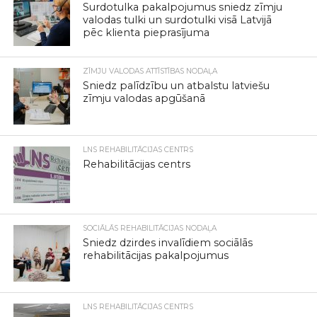
Surdotulka pakalpojumus sniedz zīmju
valodas tulki un surdotulki visā Latvijā
pēc klienta pieprasījuma
ZĪMJU VALODAS ATTĪSTĪBAS NODAĻA
Sniedz palīdzību un atbalstu latviešu
zīmju valodas apgūšanā
LNS REHABILITĀCIJAS CENTRS
Rehabilitācijas centrs
SOCIĀLĀS REHABILITĀCIJAS NODAĻA
Sniedz dzirdes invalīdiem sociālās
rehabilitācijas pakalpojumus
LNS REHABILITĀCIJAS CENTRS