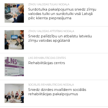
ZĪMJU VALODAS TULKU NODAĻA
Surdotulka pakalpojumus sniedz zīmju
valodas tulki un surdotulki visā Latvijā
pēc klienta pieprasījuma
ZĪMJU VALODAS ATTĪSTĪBAS NODAĻA
Sniedz palīdzību un atbalstu latviešu
zīmju valodas apgūšanā
LNS REHABILITĀCIJAS CENTRS
Rehabilitācijas centrs
SOCIĀLĀS REHABILITĀCIJAS NODAĻA
Sniedz dzirdes invalīdiem sociālās
rehabilitācijas pakalpojumus