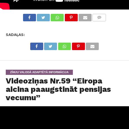
KOMENTĀRI
SADAĻAS:
ZĪMJU VALODĀ ADAPTĒTĀ INFORMĀCIJA
Videoziņas Nr.59 “Eiropa
aicina paaugstināt pensijas
vecumu”