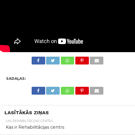
SADAĻAS:
LASĪTĀKĀS ZIŅAS
LNS REHABILITĀCIJAS CENTRS
Kas ir Rehabilitācijas centrs