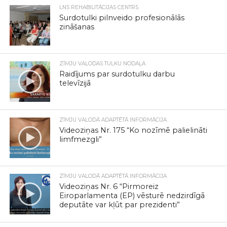
LNS REHABILITĀCIJAS CENTRS
Surdotulki pilnveido profesionālās
zināšanas
ZĪMJU VALODAS TULKU NODAĻA
Raidījums par surdotulku darbu
televīzijā
ZĪMJU VALODĀ ADAPTĒTĀ INFORMĀCIJA
Videoziņas Nr. 175 “Ko nozīmē palielināti
limfmezgli”
ZĪMJU VALODĀ ADAPTĒTĀ INFORMĀCIJA
Videoziņas Nr. 6 “Pirmoreiz
Eiroparlamenta (EP) vēsturē nedzirdīgā
deputāte var kļūt par prezidenti”