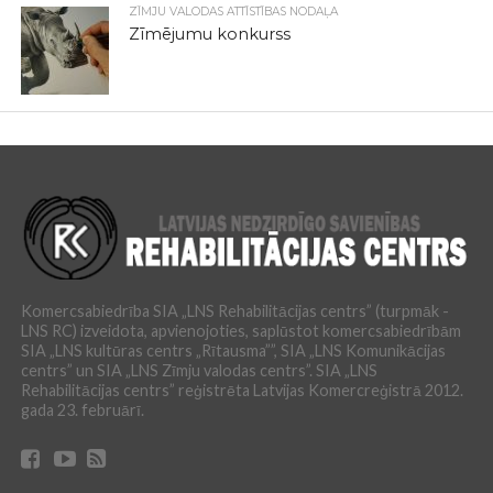
ZĪMJU VALODAS ATTĪSTĪBAS NODAĻA
Zīmējumu konkurss
Komercsabiedrība SIA „LNS Rehabilitācijas centrs” (turpmāk -
LNS RC) izveidota, apvienojoties, saplūstot komercsabiedrībām
SIA „LNS kultūras centrs „Rītausma””, SIA „LNS Komunikācijas
centrs” un SIA „LNS Zīmju valodas centrs”. SIA „LNS
Rehabilitācijas centrs” reģistrēta Latvijas Komercreģistrā 2012.
gada 23. februārī.