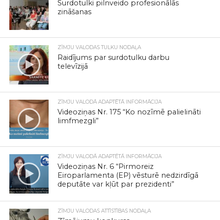
Surdotulki pilnveido profesionālās
zināšanas
ZĪMJU VALODAS TULKU NODAĻA
Raidījums par surdotulku darbu
televīzijā
ZĪMJU VALODĀ ADAPTĒTĀ INFORMĀCIJA
Videoziņas Nr. 175 “Ko nozīmē palielināti
limfmezgli”
ZĪMJU VALODĀ ADAPTĒTĀ INFORMĀCIJA
Videoziņas Nr. 6 “Pirmoreiz
Eiroparlamenta (EP) vēsturē nedzirdīgā
deputāte var kļūt par prezidenti”
ZĪMJU VALODAS ATTĪSTĪBAS NODAĻA