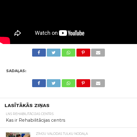
SADAĻAS:
LASĪTĀKĀS ZIŅAS
LNS REHABILITĀCIJAS CENTRS
Kas ir Rehabilitācijas centrs
ZĪMJU VALODAS TULKU NODAĻA