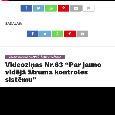
KOMENTĀRI
SADAĻAS:
ZĪMJU VALODĀ ADAPTĒTĀ INFORMĀCIJA
Videoziņas Nr.63 “Par jauno
vidējā ātruma kontroles
sistēmu”