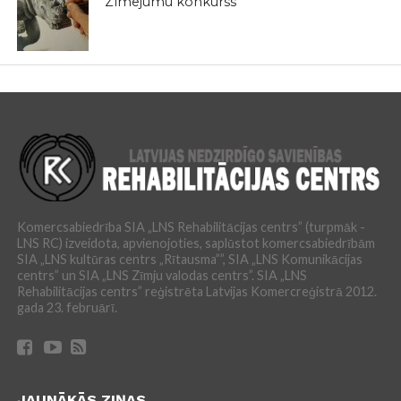
Zīmējumu konkurss
Komercsabiedrība SIA „LNS Rehabilitācijas centrs” (turpmāk -
LNS RC) izveidota, apvienojoties, saplūstot komercsabiedrībām
SIA „LNS kultūras centrs „Rītausma””, SIA „LNS Komunikācijas
centrs” un SIA „LNS Zīmju valodas centrs”. SIA „LNS
Rehabilitācijas centrs” reģistrēta Latvijas Komercreģistrā 2012.
gada 23. februārī.
JAUNĀKĀS ZIŅAS