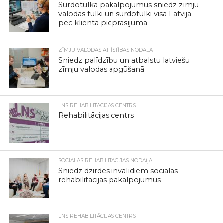
Surdotulka pakalpojumus sniedz zīmju
valodas tulki un surdotulki visā Latvijā
pēc klienta pieprasījuma
ZĪMJU VALODAS ATTĪSTĪBAS NODAĻA
Sniedz palīdzību un atbalstu latviešu
zīmju valodas apgūšanā
LNS REHABILITĀCIJAS CENTRS
Rehabilitācijas centrs
SOCIĀLĀS REHABILITĀCIJAS NODAĻA
Sniedz dzirdes invalīdiem sociālās
rehabilitācijas pakalpojumus
LNS REHABILITĀCIJAS CENTRS