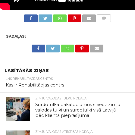
KOMENTĀRI
SADAĻAS:
LASĪTĀKĀS ZIŅAS
LNS REHABILITĀCIJAS CENTRS
Kas ir Rehabilitācijas centrs
ZĪMJU VALODAS TULKU NODAĻA
Surdotulka pakalpojumus sniedz zīmju
valodas tulki un surdotulki visā Latvijā
pēc klienta pieprasījuma
ZĪMJU VALODAS ATTĪSTĪBAS NODAĻA