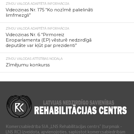
ZĪMJU VALODĀ ADAPTĒTĀ INFORMĀCIJA
Videoziņas Nr. 175 “Ko nozīmē palielināti
limfmezgli”
ZĪMJU VALODĀ ADAPTĒTĀ INFORMĀCIJA
Videoziņas Nr. 6 “Pirmoreiz
Eiroparlamenta (EP) vēsturē nedzirdīgā
deputāte var kļūt par prezidenti”
ZĪMJU VALODAS ATTĪSTĪBAS NODAĻA
Zīmējumu konkurss
Komercsabiedrība SIA „LNS Rehabilitācijas centrs” (turpmāk -
LNS RC) izveidota, apvienojoties, saplūstot komercsabiedrībām