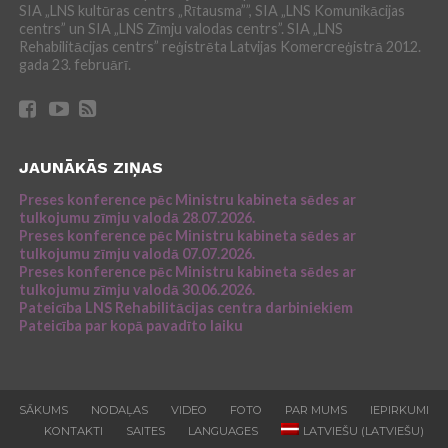
SIA „LNS kultūras centrs „Rītausma””, SIA „LNS Komunikācijas
centrs” un SIA „LNS Zīmju valodas centrs”. SIA „LNS
Rehabilitācijas centrs” reģistrēta Latvijas Komercreģistrā 2012.
gada 23. februārī.
JAUNĀKĀS ZIŅAS
Preses konference pēc Ministru kabineta sēdes ar
tulkojumu zīmju valodā 28.07.2026.
Preses konference pēc Ministru kabineta sēdes ar
tulkojumu zīmju valodā 07.07.2026.
Preses konference pēc Ministru kabineta sēdes ar
tulkojumu zīmju valodā 30.06.2026.
Pateicība LNS Rehabilitācijas centra darbiniekiem
Pateicība par kopā pavadīto laiku
SĀKUMS
NODAĻAS
VIDEO
FOTO
PAR MUMS
IEPIRKUMI
KONTAKTI
SAITES
LANGUAGES
LATVIEŠU
(
LATVIEŠU
)