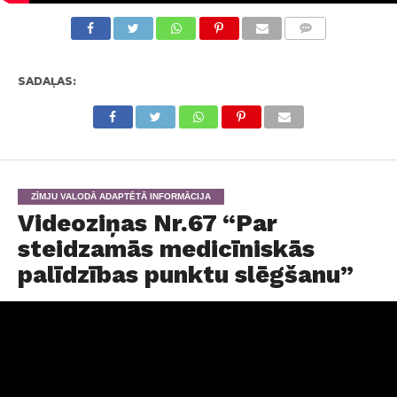
KOMENTĀRI
SADAĻAS:
ZĪMJU VALODĀ ADAPTĒTĀ INFORMĀCIJA
Videoziņas Nr.67 “Par
steidzamās medicīniskās
palīdzības punktu slēgšanu”