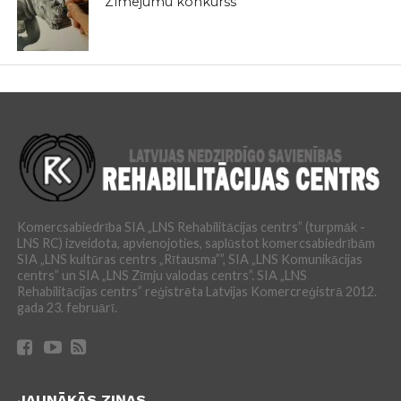
Zīmējumu konkurss
Komercsabiedrība SIA „LNS Rehabilitācijas centrs” (turpmāk -
LNS RC) izveidota, apvienojoties, saplūstot komercsabiedrībām
SIA „LNS kultūras centrs „Rītausma””, SIA „LNS Komunikācijas
centrs” un SIA „LNS Zīmju valodas centrs”. SIA „LNS
Rehabilitācijas centrs” reģistrēta Latvijas Komercreģistrā 2012.
gada 23. februārī.
JAUNĀKĀS ZIŅAS