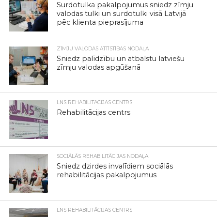
Surdotulka pakalpojumus sniedz zīmju
valodas tulki un surdotulki visā Latvijā
pēc klienta pieprasījuma
ZĪMJU VALODAS ATTĪSTĪBAS NODAĻA
Sniedz palīdzību un atbalstu latviešu
zīmju valodas apgūšanā
LNS REHABILITĀCIJAS CENTRS
Rehabilitācijas centrs
SOCIĀLĀS REHABILITĀCIJAS NODAĻA
Sniedz dzirdes invalīdiem sociālās
rehabilitācijas pakalpojumus
LNS REHABILITĀCIJAS CENTRS