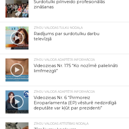
Surdotulki pilnveido profesionālās
zināšanas
ZĪMJU VALODAS TULKU NODAĻA
Raidījums par surdotulku darbu
televīzijā
ZĪMJU VALODĀ ADAPTĒTĀ INFORMĀCIJA
Videoziņas Nr. 175 “Ko nozīmē palielināti
limfmezgli”
ZĪMJU VALODĀ ADAPTĒTĀ INFORMĀCIJA
Videoziņas Nr. 6 “Pirmoreiz
Eiroparlamenta (EP) vēsturē nedzirdīgā
deputāte var kļūt par prezidenti”
ZĪMJU VALODAS ATTĪSTĪBAS NODAĻA