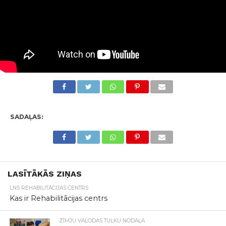
SADAĻAS:
LASĪTĀKĀS ZIŅAS
LNS REHABILITĀCIJAS CENTRS
Kas ir Rehabilitācijas centrs
ZĪMJU VALODAS TULKU NODAĻA