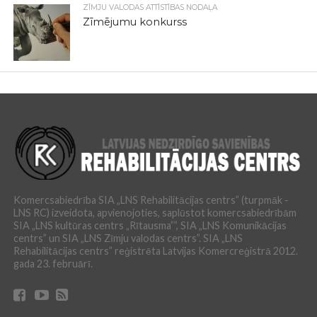
ZĪMJU VALODAS ATTĪSTĪBAS NODAĻA
Zīmējumu konkurss
Komercsabiedrība SIA „LNS Rehabilitācijas centrs” (turpmāk -
LNS RC) izveidota, apvienojoties, saplūstot komercsabiedrībām
SIA „LNS kultūras centrs „Rītausma””, SIA „LNS Komunikācijas
centrs” un SIA „LNS Zīmju valodas centrs”. SIA „LNS
Rehabilitācijas centrs” reģistrēta Latvijas Komercreģistrā 2012.
gada 23. februārī.