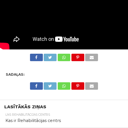
SADAĻAS:
LASĪTĀKĀS ZIŅAS
LNS REHABILITĀCIJAS CENTRS
Kas ir Rehabilitācijas centrs