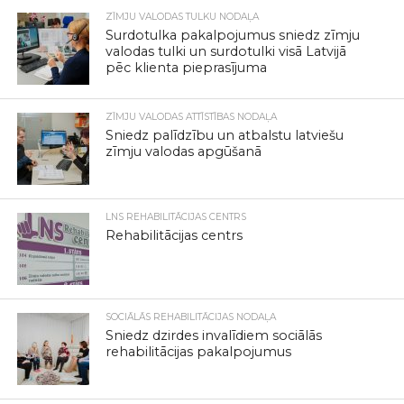
ZĪMJU VALODAS TULKU NODAĻA
Surdotulka pakalpojumus sniedz zīmju
valodas tulki un surdotulki visā Latvijā
pēc klienta pieprasījuma
ZĪMJU VALODAS ATTĪSTĪBAS NODAĻA
Sniedz palīdzību un atbalstu latviešu
zīmju valodas apgūšanā
LNS REHABILITĀCIJAS CENTRS
Rehabilitācijas centrs
SOCIĀLĀS REHABILITĀCIJAS NODAĻA
Sniedz dzirdes invalīdiem sociālās
rehabilitācijas pakalpojumus