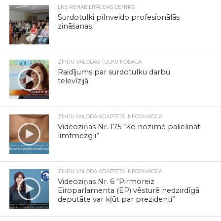
LNS REHABILITĀCIJAS CENTRS
Surdotulki pilnveido profesionālās
zināšanas
ZĪMJU VALODAS TULKU NODAĻA
Raidījums par surdotulku darbu
televīzijā
ZĪMJU VALODĀ ADAPTĒTĀ INFORMĀCIJA
Videoziņas Nr. 175 “Ko nozīmē palielināti
limfmezgli”
ZĪMJU VALODĀ ADAPTĒTĀ INFORMĀCIJA
Videoziņas Nr. 6 “Pirmoreiz
Eiroparlamenta (EP) vēsturē nedzirdīgā
deputāte var kļūt par prezidenti”