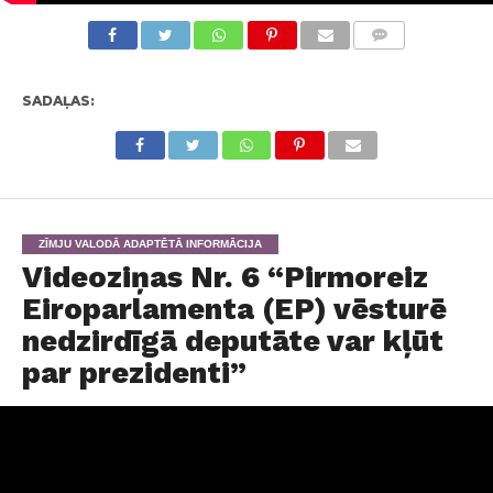
KOMENTĀRI
SADAĻAS:
ZĪMJU VALODĀ ADAPTĒTĀ INFORMĀCIJA
Videoziņas Nr. 6 “Pirmoreiz
Eiroparlamenta (EP) vēsturē
nedzirdīgā deputāte var kļūt
par prezidenti”