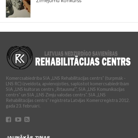
Zīmējumu konkurss
Komercsabiedrība SIA „LNS Rehabilitācijas centrs” (turpmāk -
LNS RC) izveidota, apvienojoties, saplūstot komercsabiedrībām
SIA „LNS kultūras centrs „Rītausma””, SIA „LNS Komunikācijas
centrs” un SIA „LNS Zīmju valodas centrs”. SIA „LNS
Rehabilitācijas centrs” reģistrēta Latvijas Komercreģistrā 2012.
gada 23. februārī.
JAUNĀKĀS ZIŅAS