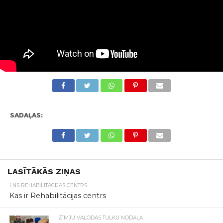
SADAĻAS:
LASĪTĀKĀS ZIŅAS
LNS REHABILITĀCIJAS CENTRS
Kas ir Rehabilitācijas centrs
ZĪMJU VALODAS TULKU NODAĻA