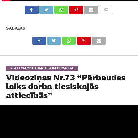
KOMENTĀRI
SADAĻAS:
ZĪMJU VALODĀ ADAPTĒTĀ INFORMĀCIJA
Videoziņas Nr.73 “Pārbaudes
laiks darba tiesiskajās
attiecībās”