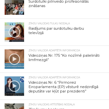
Surdotulki pilnveido profesionālās
zināšanas
ZĪMJU VALODAS TULKU NODAĻA
Raidījums par surdotulku darbu
televīzijā
ZĪMJU VALODĀ ADAPTĒTĀ INFORMĀCIJA
Videoziņas Nr. 175 “Ko nozīmē palielināti
limfmezgli”
ZĪMJU VALODĀ ADAPTĒTĀ INFORMĀCIJA
Videoziņas Nr. 6 “Pirmoreiz
Eiroparlamenta (EP) vēsturē nedzirdīgā
deputāte var kļūt par prezidenti”
ZĪMJU VALODAS ATTĪSTĪBAS NODAĻA