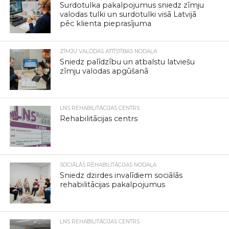
Surdotulka pakalpojumus sniedz zīmju
valodas tulki un surdotulki visā Latvijā
pēc klienta pieprasījuma
ZĪMJU VALODAS ATTĪSTĪBAS NODAĻA
Sniedz palīdzību un atbalstu latviešu
zīmju valodas apgūšanā
LNS REHABILITĀCIJAS CENTRS
Rehabilitācijas centrs
SOCIĀLĀS REHABILITĀCIJAS NODAĻA
Sniedz dzirdes invalīdiem sociālās
rehabilitācijas pakalpojumus
LNS REHABILITĀCIJAS CENTRS