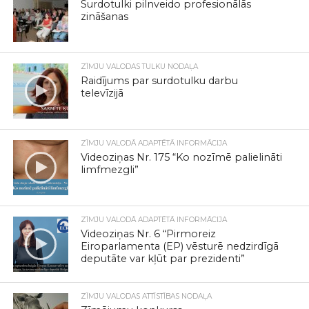
Surdotulki pilnveido profesionālās
zināšanas
ZĪMJU VALODAS TULKU NODAĻA
Raidījums par surdotulku darbu
televīzijā
ZĪMJU VALODĀ ADAPTĒTĀ INFORMĀCIJA
Videoziņas Nr. 175 “Ko nozīmē palielināti
limfmezgli”
ZĪMJU VALODĀ ADAPTĒTĀ INFORMĀCIJA
Videoziņas Nr. 6 “Pirmoreiz
Eiroparlamenta (EP) vēsturē nedzirdīgā
deputāte var kļūt par prezidenti”
ZĪMJU VALODAS ATTĪSTĪBAS NODAĻA