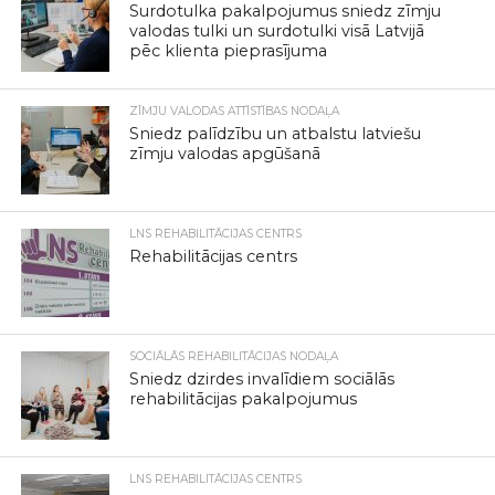
Surdotulka pakalpojumus sniedz zīmju
valodas tulki un surdotulki visā Latvijā
pēc klienta pieprasījuma
ZĪMJU VALODAS ATTĪSTĪBAS NODAĻA
Sniedz palīdzību un atbalstu latviešu
zīmju valodas apgūšanā
LNS REHABILITĀCIJAS CENTRS
Rehabilitācijas centrs
SOCIĀLĀS REHABILITĀCIJAS NODAĻA
Sniedz dzirdes invalīdiem sociālās
rehabilitācijas pakalpojumus
LNS REHABILITĀCIJAS CENTRS