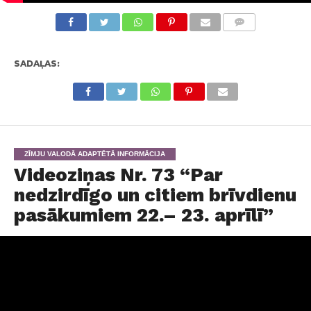
KOMENTĀRI
SADAĻAS:
ZĪMJU VALODĀ ADAPTĒTĀ INFORMĀCIJA
Videoziņas Nr. 73 “Par
nedzirdīgo un citiem brīvdienu
pasākumiem 22.– 23. aprīlī”