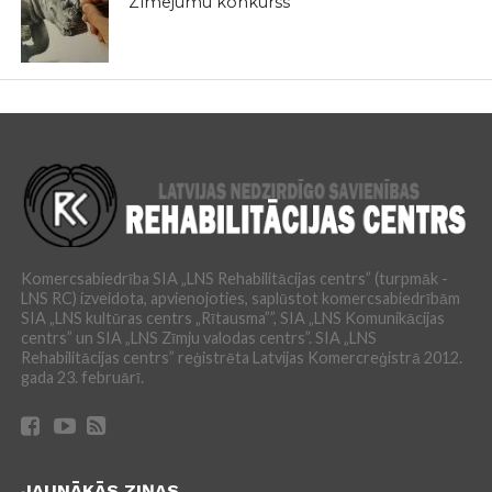
Zīmējumu konkurss
Komercsabiedrība SIA „LNS Rehabilitācijas centrs” (turpmāk -
LNS RC) izveidota, apvienojoties, saplūstot komercsabiedrībām
SIA „LNS kultūras centrs „Rītausma””, SIA „LNS Komunikācijas
centrs” un SIA „LNS Zīmju valodas centrs”. SIA „LNS
Rehabilitācijas centrs” reģistrēta Latvijas Komercreģistrā 2012.
gada 23. februārī.
JAUNĀKĀS ZIŅAS