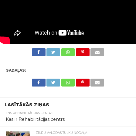
SADAĻAS:
LASĪTĀKĀS ZIŅAS
LNS REHABILITĀCIJAS CENTRS
Kas ir Rehabilitācijas centrs
ZĪMJU VALODAS TULKU NODAĻA