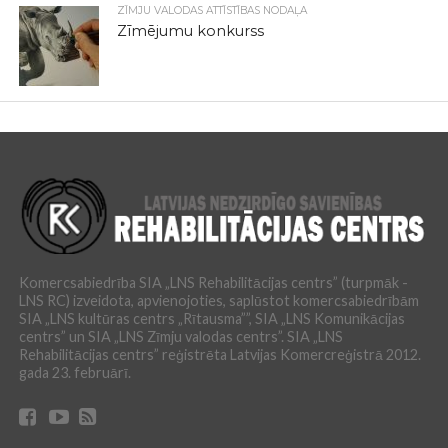
ZĪMJU VALODAS ATTĪSTĪBAS NODAĻA
Zīmējumu konkurss
Komercsabiedrība SIA „LNS Rehabilitācijas centrs” (turpmāk -
LNS RC) izveidota, apvienojoties, saplūstot komercsabiedrībām
SIA „LNS kultūras centrs „Rītausma””, SIA „LNS Komunikācijas
centrs” un SIA „LNS Zīmju valodas centrs”. SIA „LNS
Rehabilitācijas centrs” reģistrēta Latvijas Komercreģistrā 2012.
gada 23. februārī.