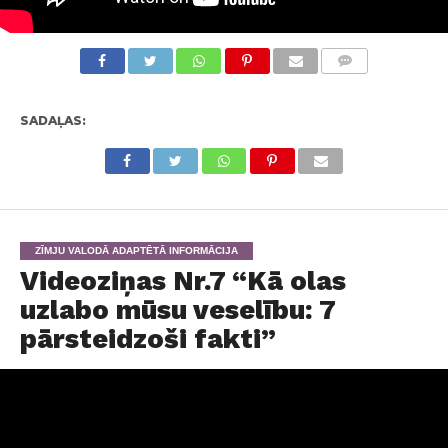
KOMENTĀRI
SADAĻAS:
ZĪMJU VALODĀ ADAPTĒTĀ INFORMĀCIJA
Videoziņas Nr.7 “Kā olas
uzlabo mūsu veselību: 7
pārsteidzoši fakti”