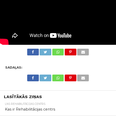
SADAĻAS:
LASĪTĀKĀS ZIŅAS
LNS REHABILITĀCIJAS CENTRS
Kas ir Rehabilitācijas centrs