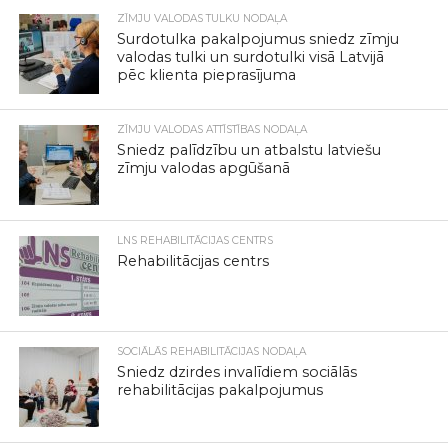
ZĪMJU VALODAS TULKU NODAĻA
Surdotulka pakalpojumus sniedz zīmju
valodas tulki un surdotulki visā Latvijā
pēc klienta pieprasījuma
ZĪMJU VALODAS ATTĪSTĪBAS NODAĻA
Sniedz palīdzību un atbalstu latviešu
zīmju valodas apgūšanā
LNS REHABILITĀCIJAS CENTRS
Rehabilitācijas centrs
SOCIĀLĀS REHABILITĀCIJAS NODAĻA
Sniedz dzirdes invalīdiem sociālās
rehabilitācijas pakalpojumus