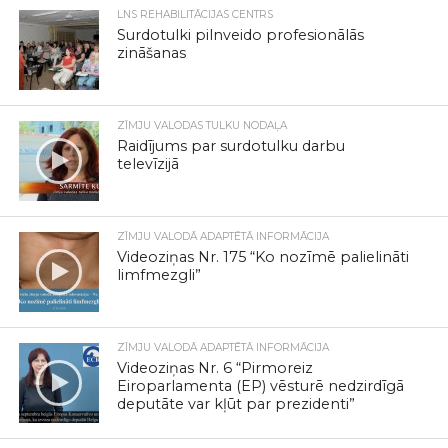
LNS REHABILITĀCIJAS CENTRS
Surdotulki pilnveido profesionālās
zināšanas
ZĪMJU VALODAS TULKU NODAĻA
Raidījums par surdotulku darbu
televīzijā
ZĪMJU VALODĀ ADAPTĒTĀ INFORMĀCIJA
Videoziņas Nr. 175 “Ko nozīmē palielināti
limfmezgli”
ZĪMJU VALODĀ ADAPTĒTĀ INFORMĀCIJA
Videoziņas Nr. 6 “Pirmoreiz
Eiroparlamenta (EP) vēsturē nedzirdīgā
deputāte var kļūt par prezidenti”