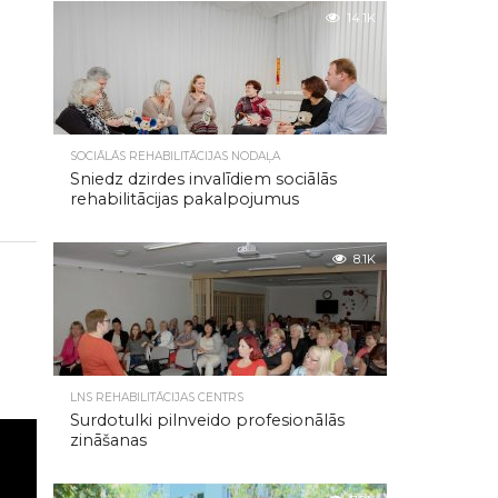
14.1K
SOCIĀLĀS REHABILITĀCIJAS NODAĻA
Sniedz dzirdes invalīdiem sociālās
rehabilitācijas pakalpojumus
8.1K
LNS REHABILITĀCIJAS CENTRS
Surdotulki pilnveido profesionālās
zināšanas