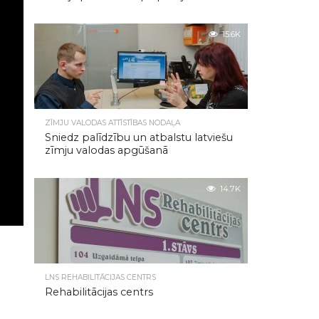
15.6K
ZĪMJU VALODAS ATTĪSTĪBAS NODAĻA
Sniedz palīdzību un atbalstu latviešu
zīmju valodas apgūšanā
14.7K
LNS REHABILITĀCIJAS CENTRS
Rehabilitācijas centrs