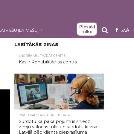
Piesaki
A
LATVIEŠU
(
LATVIEŠU
)
A
tulku
A
LASĪTĀKĀS ZIŅAS
LNS REHABILITĀCIJAS CENTRS
Kas ir Rehabilitācijas centrs
20.0K
ZĪMJU VALODAS TULKU NODAĻA
Surdotulka pakalpojumus sniedz
zīmju valodas tulki un surdotulki visā
Latvijā pēc klienta pieprasījuma