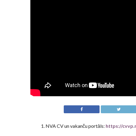
1. NVA CV un vakanču portāls:
https://cvvp.