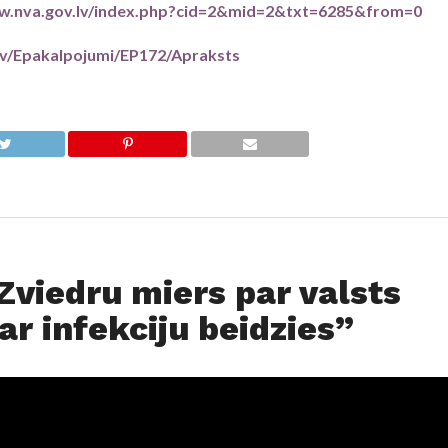
w.nva.gov.lv/index.php?cid=2&mid=2&txt=6285&from=0
/lv/Epakalpojumi/EP172/Apraksts
Zviedru miers par valsts
 ar infekciju beidzies”