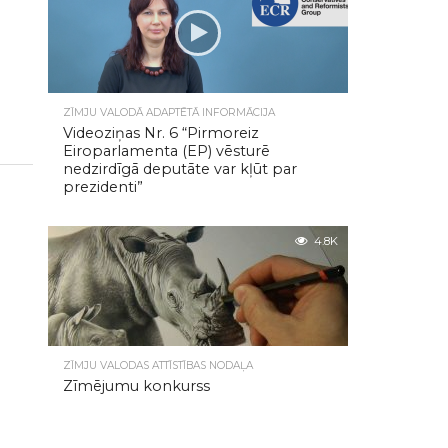
ZĪMJU VALODĀ ADAPTĒTĀ INFORMĀCIJA
Videoziņas Nr. 6 “Pirmoreiz
Eiroparlamenta (EP) vēsturē
nedzirdīgā deputāte var kļūt par
prezidenti”
4.8K
ZĪMJU VALODAS ATTĪSTĪBAS NODAĻA
Zīmējumu konkurss