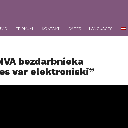
UMS
IEPIRKUMI
KONTAKTI
SAITES
LANGUAGES
“NVA bezdarbnieka
es var elektroniski”