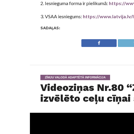
2. Iesnieguma forma ir pielikumā:
https://ww
3. VSAA iesniegums:
https://www.latvija.lv
SADAĻAS:
ZĪMJU VALODĀ ADAPTĒTĀ INFORMĀCIJA
Videoziņas Nr.80 “
izvēlēto ceļu cīņai