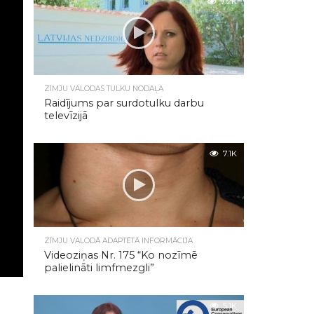
7.2K
ZĪMJU VALODAS TULKU NODAĻA
Raidījums par surdotulku darbu
televīzijā
7.1K
ZĪMJU VALODĀ ADAPTĒTĀ INFORMĀCIJA
Videoziņas Nr. 175 “Ko nozīmē
palielināti limfmezgli”
5.1K