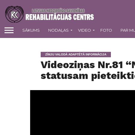
SĀKUMS
NODAĻAS
VIDEO
FOTO
PAR M
ZĪMJU VALODĀ ADAPTĒTĀ INFORMĀCIJA
Videoziņas Nr.81 
statusam pieteikti