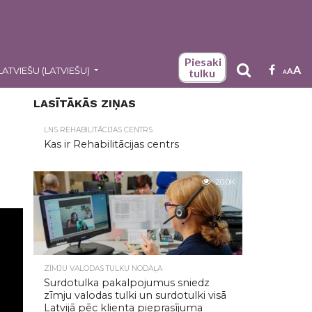
Piesaki
A
LATVIEŠU
(
LATVIEŠU
)
A
tulku
A
LASĪTĀKĀS ZIŅAS
LNS REHABILITĀCIJAS CENTRS
Kas ir Rehabilitācijas centrs
20.0K
ZĪMJU VALODAS TULKU NODAĻA
Surdotulka pakalpojumus sniedz
zīmju valodas tulki un surdotulki visā
Latvijā pēc klienta pieprasījuma