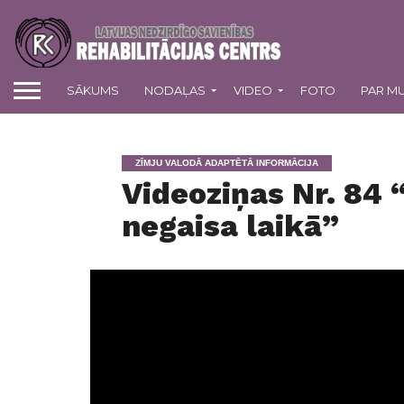
SĀKUMS
NODAĻAS
VIDEO
FOTO
PAR M
ZĪMJU VALODĀ ADAPTĒTĀ INFORMĀCIJA
Videoziņas Nr. 84 
negaisa laikā”