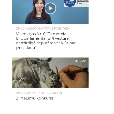
ZĪMJU VALODĀ ADAPTĒTĀ INFORMĀCIJA
Videoziņas Nr. 6 “Pirmoreiz
Eiroparlamenta (EP) vēsturē
nedzirdīgā deputāte var kļūt par
prezidenti”
4.8K
ZĪMJU VALODAS ATTĪSTĪBAS NODAĻA
Zīmējumu konkurss