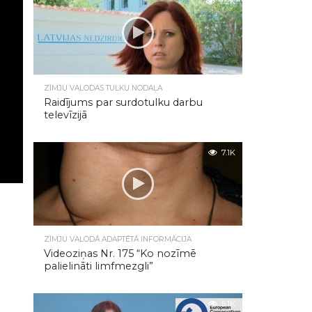
7.2K
ZĪMJU VALODAS TULKU NODAĻA
Raidījums par surdotulku darbu
televīzijā
7.1K
ZĪMJU VALODĀ ADAPTĒTĀ INFORMĀCIJA
Videoziņas Nr. 175 “Ko nozīmē
palielināti limfmezgli”
5.1K