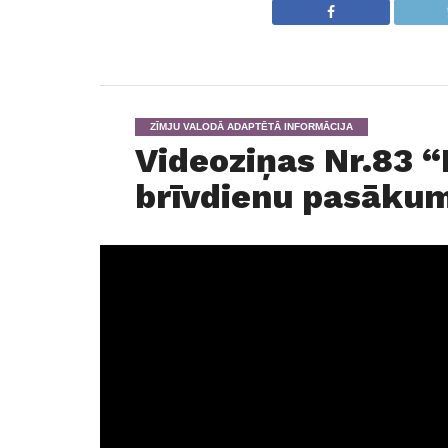
ZĪMJU VALODĀ ADAPTĒTĀ INFORMĀCIJA
Videoziņas Nr.83 “
brīvdienu pasākumi