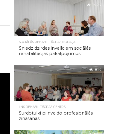
14.2K
SOCIĀLĀS REHABILITĀCIJAS NODAĻA
Sniedz dzirdes invalīdiem sociālās
rehabilitācijas pakalpojumus
8.1K
LNS REHABILITĀCIJAS CENTRS
Surdotulki pilnveido profesionālās
zināšanas