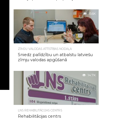
15.6K
ZĪMJU VALODAS ATTĪSTĪBAS NODAĻA
Sniedz palīdzību un atbalstu latviešu
zīmju valodas apgūšanā
14.7K
LNS REHABILITĀCIJAS CENTRS
Rehabilitācijas centrs