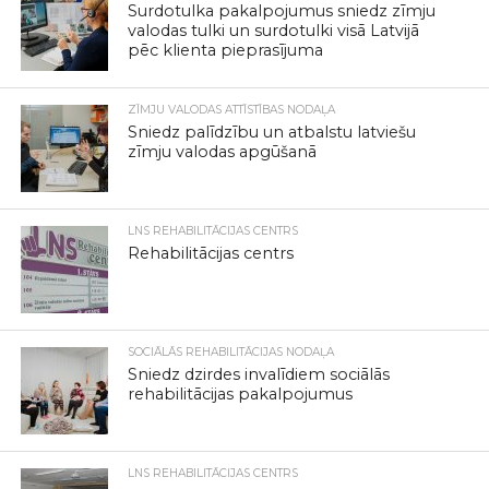
Surdotulka pakalpojumus sniedz zīmju
valodas tulki un surdotulki visā Latvijā
pēc klienta pieprasījuma
ZĪMJU VALODAS ATTĪSTĪBAS NODAĻA
Sniedz palīdzību un atbalstu latviešu
zīmju valodas apgūšanā
LNS REHABILITĀCIJAS CENTRS
Rehabilitācijas centrs
SOCIĀLĀS REHABILITĀCIJAS NODAĻA
Sniedz dzirdes invalīdiem sociālās
rehabilitācijas pakalpojumus
LNS REHABILITĀCIJAS CENTRS