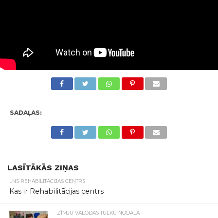
SADAĻAS:
LASĪTĀKĀS ZIŅAS
LNS REHABILITĀCIJAS CENTRS
Kas ir Rehabilitācijas centrs
ZĪMJU VALODAS TULKU NODAĻA