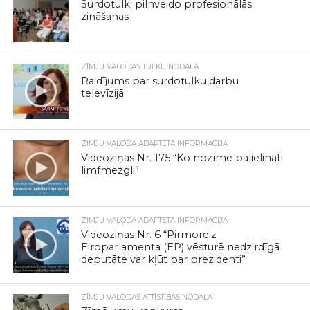
Surdotulki pilnveido profesionālās
zināšanas
ZĪMJU VALODAS TULKU NODAĻA
Raidījums par surdotulku darbu
televīzijā
ZĪMJU VALODĀ ADAPTĒTĀ INFORMĀCIJA
Videoziņas Nr. 175 “Ko nozīmē palielināti
limfmezgli”
ZĪMJU VALODĀ ADAPTĒTĀ INFORMĀCIJA
Videoziņas Nr. 6 “Pirmoreiz
Eiroparlamenta (EP) vēsturē nedzirdīgā
deputāte var kļūt par prezidenti”
ZĪMJU VALODAS ATTĪSTĪBAS NODAĻA