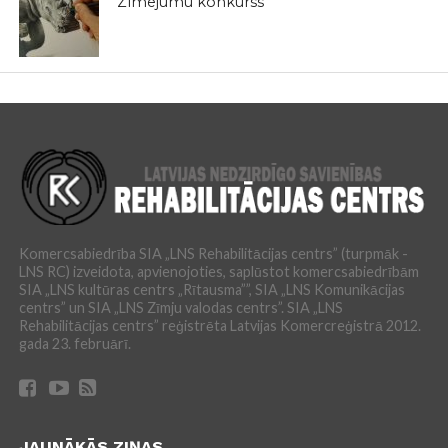
Zīmējumu konkurss
Komercsabiedrība SIA „LNS Rehabilitācijas centrs” (turpmāk -
LNS RC) izveidota, apvienojoties, saplūstot komercsabiedrībām
SIA „LNS kultūras centrs „Rītausma””, SIA „LNS Komunikācijas
centrs” un SIA „LNS Zīmju valodas centrs”. SIA „LNS
Rehabilitācijas centrs” reģistrēta Latvijas Komercreģistrā 2012.
gada 23. februārī.
JAUNĀKĀS ZIŅAS