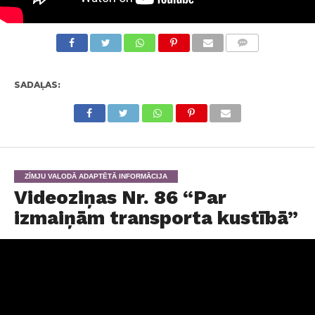
KOMENTĀRI
SADAĻAS:
ZĪMJU VALODĀ ADAPTĒTĀ INFORMĀCIJA
Videoziņas Nr. 86 “Par
izmaiņām transporta kustībā”