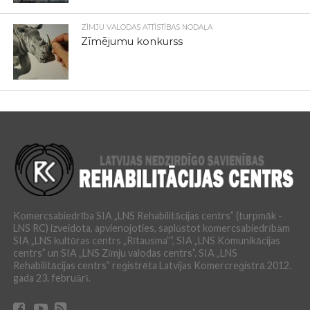
ZĪMJU VALODAS ATTĪSTĪBAS NODAĻA
Zīmējumu konkurss
Komercsabiedrība SIA „LNS Rehabilitācijas centrs” (turpmāk -
LNS RC) izveidota, apvienojoties, saplūstot komercsabiedrībām
SIA „LNS kultūras centrs „Rītausma””, SIA „LNS Komunikācijas
centrs” un SIA „LNS Zīmju valodas centrs”. SIA „LNS
Rehabilitācijas centrs” reģistrēta Latvijas Komercreģistrā 2012.
gada 23. februārī.