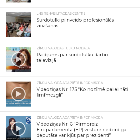
LNS REHABILITĀCIJAS CENTRS
Surdotulki pilnveido profesionālās
zināšanas
ZĪMJU VALODAS TULKU NODAĻA
Raidījums par surdotulku darbu
televīzijā
ZĪMJU VALODĀ ADAPTĒTĀ INFORMĀCIJA
Videoziņas Nr. 175 “Ko nozīmē palielināti
limfmezgli”
ZĪMJU VALODĀ ADAPTĒTĀ INFORMĀCIJA
Videoziņas Nr. 6 “Pirmoreiz
Eiroparlamenta (EP) vēsturē nedzirdīgā
deputāte var kļūt par prezidenti”