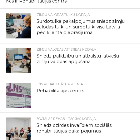
Kas ir Rehabilitācijas centrs
ZĪMJU VALODAS TULKU NODAĻA
Surdotulka pakalpojumus sniedz zīmju
valodas tulki un surdotulki visā Latvijā
pēc klienta pieprasījuma
ZĪMJU VALODAS ATTĪSTĪBAS NODAĻA
Sniedz palīdzību un atbalstu latviešu
zīmju valodas apgūšanā
LNS REHABILITĀCIJAS CENTRS
Rehabilitācijas centrs
SOCIĀLĀS REHABILITĀCIJAS NODAĻA
Sniedz dzirdes invalīdiem sociālās
rehabilitācijas pakalpojumus