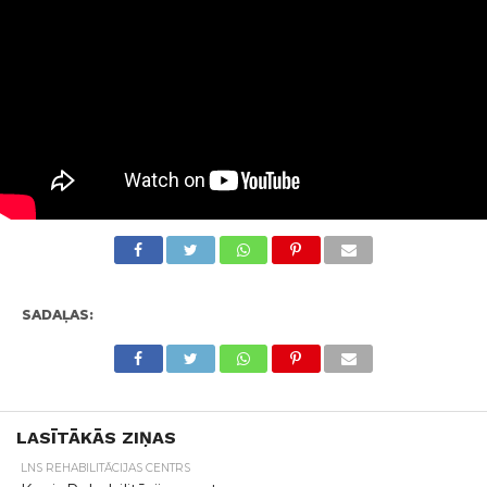
SADAĻAS:
LASĪTĀKĀS ZIŅAS
LNS REHABILITĀCIJAS CENTRS