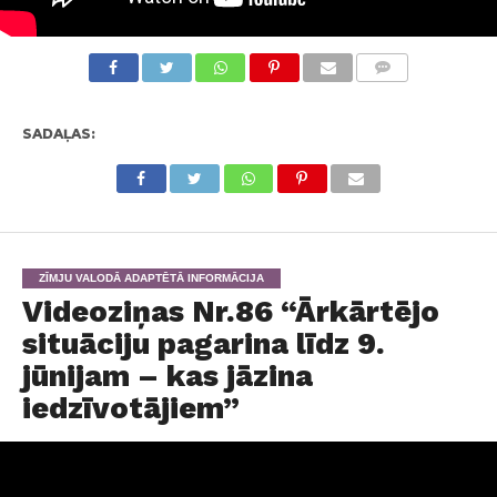
KOMENTĀRI
SADAĻAS:
ZĪMJU VALODĀ ADAPTĒTĀ INFORMĀCIJA
Videoziņas Nr.86 “Ārkārtējo
situāciju pagarina līdz 9.
jūnijam – kas jāzina
iedzīvotājiem”