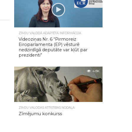
ZĪMJU VALODĀ ADAPTĒTĀ INFORMĀCIJA
Videoziņas Nr. 6 “Pirmoreiz
Eiroparlamenta (EP) vēsturē
nedzirdīgā deputāte var kļūt par
prezidenti”
4.8K
ZĪMJU VALODAS ATTĪSTĪBAS NODAĻA
Zīmējumu konkurss