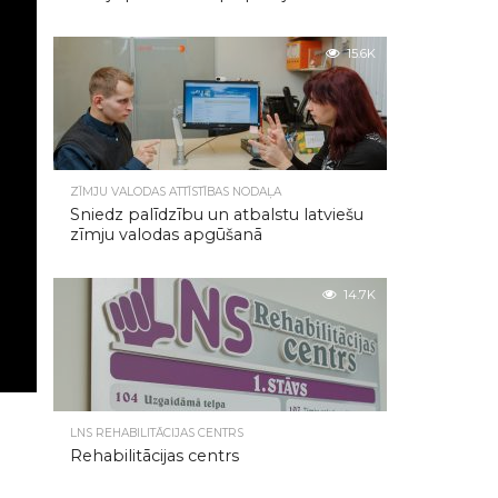
15.6K
ZĪMJU VALODAS ATTĪSTĪBAS NODAĻA
Sniedz palīdzību un atbalstu latviešu
zīmju valodas apgūšanā
14.7K
LNS REHABILITĀCIJAS CENTRS
Rehabilitācijas centrs