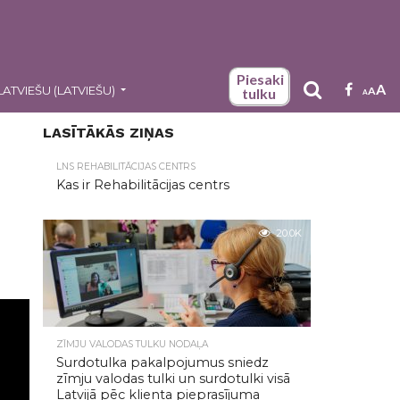
Piesaki
A
LATVIEŠU
(
LATVIEŠU
)
A
tulku
A
LASĪTĀKĀS ZIŅAS
LNS REHABILITĀCIJAS CENTRS
Kas ir Rehabilitācijas centrs
20.0K
ZĪMJU VALODAS TULKU NODAĻA
Surdotulka pakalpojumus sniedz
zīmju valodas tulki un surdotulki visā
Latvijā pēc klienta pieprasījuma