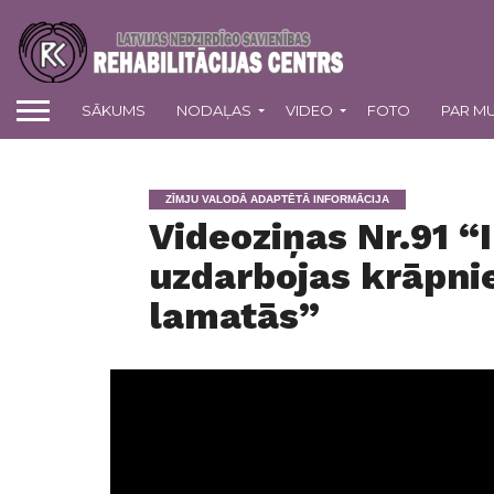
SĀKUMS
NODAĻAS
VIDEO
FOTO
PAR M
ZĪMJU VALODĀ ADAPTĒTĀ INFORMĀCIJA
Videoziņas Nr.91 “
uzdarbojas krāpnie
lamatās”