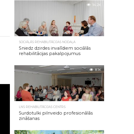
14.2K
SOCIĀLĀS REHABILITĀCIJAS NODAĻA
Sniedz dzirdes invalīdiem sociālās
rehabilitācijas pakalpojumus
8.1K
LNS REHABILITĀCIJAS CENTRS
Surdotulki pilnveido profesionālās
zināšanas