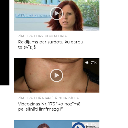
7.2K
ZĪMJU VALODAS TULKU NODAĻA
Raidījums par surdotulku darbu
televīzijā
7.1K
ZĪMJU VALODĀ ADAPTĒTĀ INFORMĀCIJA
Videoziņas Nr. 175 “Ko nozīmē
palielināti limfmezgli”
5.1K