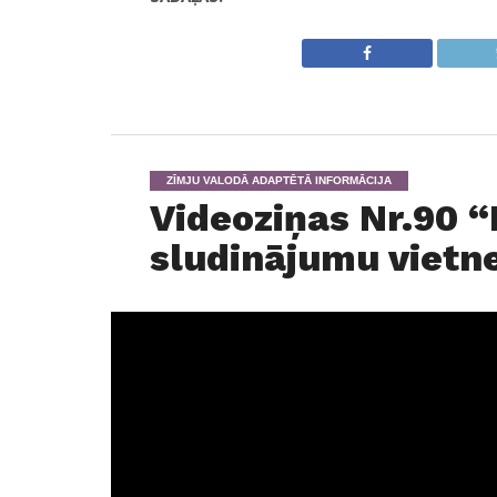
ZĪMJU VALODĀ ADAPTĒTĀ INFORMĀCIJA
Videoziņas Nr.90 “
sludinājumu vietne