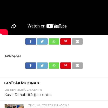
SADAĻAS:
LASĪTĀKĀS ZIŅAS
LNS REHABILITĀCIJAS CENTRS
Kas ir Rehabilitācijas centrs
ZĪMJU VALODAS TULKU NODAĻA