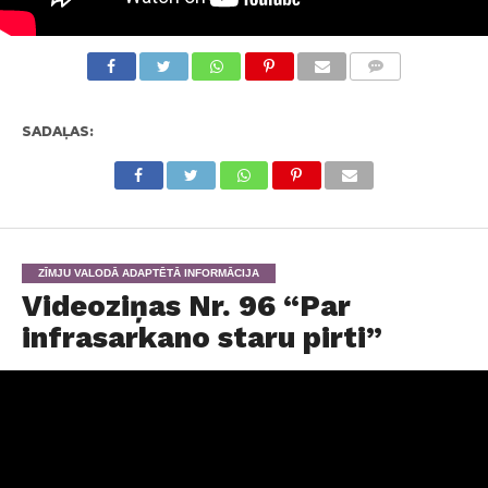
KOMENTĀRI
SADAĻAS:
ZĪMJU VALODĀ ADAPTĒTĀ INFORMĀCIJA
Videoziņas Nr. 96 “Par
infrasarkano staru pirti”