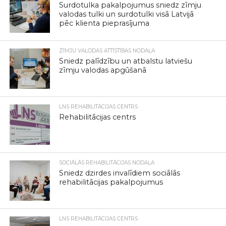
Surdotulka pakalpojumus sniedz zīmju
valodas tulki un surdotulki visā Latvijā
pēc klienta pieprasījuma
ZĪMJU VALODAS ATTĪSTĪBAS NODAĻA
Sniedz palīdzību un atbalstu latviešu
zīmju valodas apgūšanā
LNS REHABILITĀCIJAS CENTRS
Rehabilitācijas centrs
SOCIĀLĀS REHABILITĀCIJAS NODAĻA
Sniedz dzirdes invalīdiem sociālās
rehabilitācijas pakalpojumus
LNS REHABILITĀCIJAS CENTRS