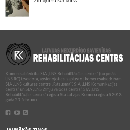
Zīmējumu konkurss
Komercsabiedrība SIA „LNS Rehabilitācijas centrs” (turpmāk -
LNS RC) izveidota, apvienojoties, saplūstot komercsabiedrībām
SIA „LNS kultūras centrs „Rītausma””, SIA „LNS Komunikācijas
centrs” un SIA „LNS Zīmju valodas centrs”. SIA „LNS
Rehabilitācijas centrs” reģistrēta Latvijas Komercreģistrā 2012.
gada 23. februārī.
JAUNĀKĀS ZIŅAS