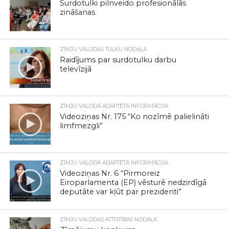
Surdotulki pilnveido profesionālās
zināšanas
ZĪMJU VALODAS TULKU NODAĻA
Raidījums par surdotulku darbu
televīzijā
ZĪMJU VALODĀ ADAPTĒTĀ INFORMĀCIJA
Videoziņas Nr. 175 “Ko nozīmē palielināti
limfmezgli”
ZĪMJU VALODĀ ADAPTĒTĀ INFORMĀCIJA
Videoziņas Nr. 6 “Pirmoreiz
Eiroparlamenta (EP) vēsturē nedzirdīgā
deputāte var kļūt par prezidenti”
ZĪMJU VALODAS ATTĪSTĪBAS NODAĻA