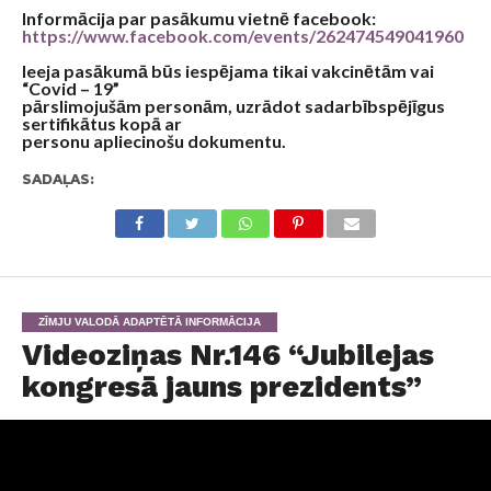
Informācija par pasākumu vietnē facebook:
https://www.facebook.com/events/262474549041960
Ieeja pasākumā būs iespējama tikai vakcinētām vai
“Covid – 19”
pārslimojušām personām, uzrādot sadarbībspējīgus
sertifikātus kopā ar
personu apliecinošu dokumentu.
SADAĻAS:
ZĪMJU VALODĀ ADAPTĒTĀ INFORMĀCIJA
Videoziņas Nr.146 “Jubilejas
kongresā jauns prezidents”