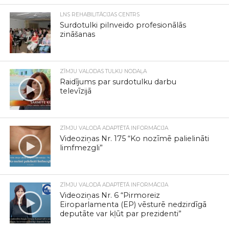
LNS REHABILITĀCIJAS CENTRS
Surdotulki pilnveido profesionālās
zināšanas
ZĪMJU VALODAS TULKU NODAĻA
Raidījums par surdotulku darbu
televīzijā
ZĪMJU VALODĀ ADAPTĒTĀ INFORMĀCIJA
Videoziņas Nr. 175 “Ko nozīmē palielināti
limfmezgli”
ZĪMJU VALODĀ ADAPTĒTĀ INFORMĀCIJA
Videoziņas Nr. 6 “Pirmoreiz
Eiroparlamenta (EP) vēsturē nedzirdīgā
deputāte var kļūt par prezidenti”