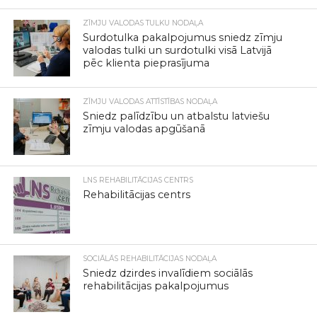
ZĪMJU VALODAS TULKU NODAĻA
Surdotulka pakalpojumus sniedz zīmju
valodas tulki un surdotulki visā Latvijā
pēc klienta pieprasījuma
ZĪMJU VALODAS ATTĪSTĪBAS NODAĻA
Sniedz palīdzību un atbalstu latviešu
zīmju valodas apgūšanā
LNS REHABILITĀCIJAS CENTRS
Rehabilitācijas centrs
SOCIĀLĀS REHABILITĀCIJAS NODAĻA
Sniedz dzirdes invalīdiem sociālās
rehabilitācijas pakalpojumus