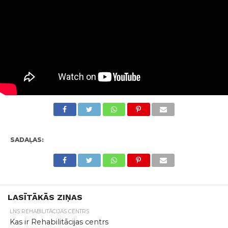
SADAĻAS:
LASĪTĀKĀS ZIŅAS
LNS REHABILITĀCIJAS CENTRS
Kas ir Rehabilitācijas centrs