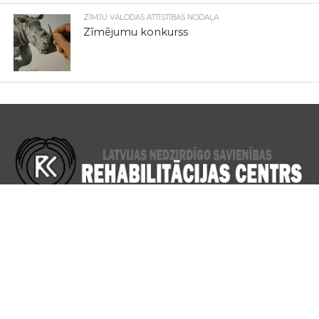
ZĪMJU VALODAS ATTĪSTĪBAS NODAĻA
Zīmējumu konkurss
Komercsabiedrība SIA „LNS Rehabilitācijas centrs” (turpmāk -
LNS RC) izveidota, apvienojoties, saplūstot komercsabiedrībām
SIA „LNS kultūras centrs „Rītausma””, SIA „LNS Komunikācijas
centrs” un SIA „LNS Zīmju valodas centrs”. SIA „LNS
Rehabilitācijas centrs” reģistrēta Latvijas Komercreģistrā 2012.
gada 23. februārī.