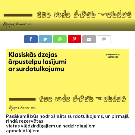
KOMENTĀRI
Pasākumā būs nodrošināts surdotulkojums, un pirmajā
rindā rezervētas
vietas vājdzirdīgajiem un nedzirdīgajiem
apmeklētājiem.