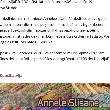
atvijai” ir 100 stāsti latgaliešu un latviešu valodās. No
eva Strode.
māksliniece un rakstniece Annele Slišāne. Māksliniece divu gadu
ādiem materiāliem – no puķēm, dillēm, dadžiem, zirgskābenēm,
iem, arī zeķubiksēm, maizes un kafijas iepakojumiem, bērnu
stajam simtgades deķim māksliniece ir uzrakstījusi arī stāstu. Par
atgales kultūras balvu – Boņuks.
s pasākumu ietvaros no 20.–26.septembrim LNS apmeklētājiem
ānes deķu izstādi un piedalīties videogrāmatas “100 deči Latvijai”
deciLatvijai