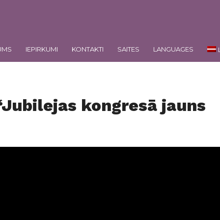
UMS
IEPIRKUMI
KONTAKTI
SAITES
LANGUAGES
“Jubilejas kongresā jauns