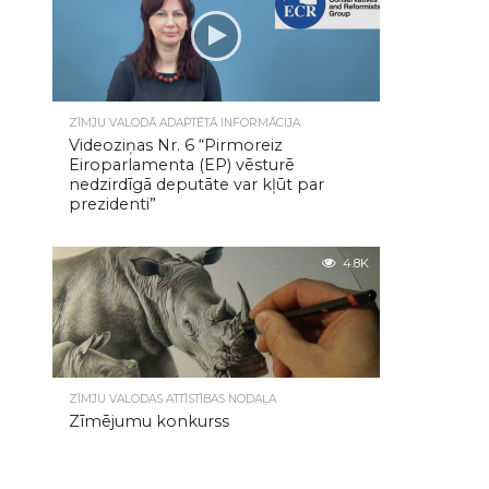
ZĪMJU VALODĀ ADAPTĒTĀ INFORMĀCIJA
Videoziņas Nr. 6 “Pirmoreiz
Eiroparlamenta (EP) vēsturē
nedzirdīgā deputāte var kļūt par
prezidenti”
4.8K
ZĪMJU VALODAS ATTĪSTĪBAS NODAĻA
Zīmējumu konkurss