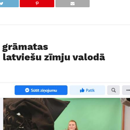
s grāmatas
 latviešu zīmju valodā