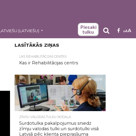
Piesaki
A
LATVIEŠU
(
LATVIEŠU
)
A
tulku
A
LASĪTĀKĀS ZIŅAS
LNS REHABILITĀCIJAS CENTRS
Kas ir Rehabilitācijas centrs
20.0K
ZĪMJU VALODAS TULKU NODAĻA
Surdotulka pakalpojumus sniedz
zīmju valodas tulki un surdotulki visā
Latvijā pēc klienta pieprasījuma