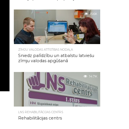
15.6K
ZĪMJU VALODAS ATTĪSTĪBAS NODAĻA
Sniedz palīdzību un atbalstu latviešu
zīmju valodas apgūšanā
14.7K
LNS REHABILITĀCIJAS CENTRS
Rehabilitācijas centrs