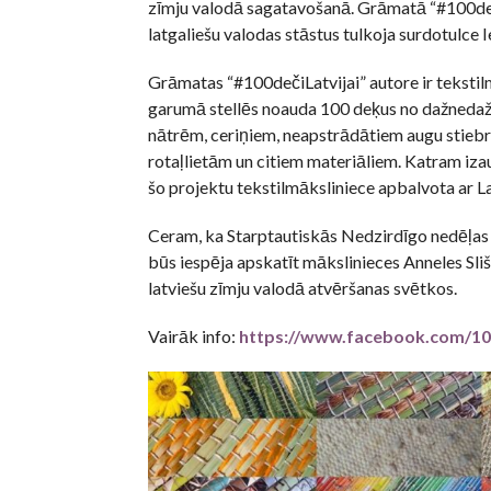
zīmju valodā sagatavošanā. Grāmatā “#100dečiL
latgaliešu valodas stāstus tulkoja surdotulce I
Grāmatas “#100dečiLatvijai” autore ir tekstil
garumā stellēs noauda 100 deķus no dažnedaž
nātrēm, ceriņiem, neapstrādātiem augu stiebr
rotaļlietām un citiem materiāliem. Katram izau
šo projektu tekstilmāksliniece apbalvota ar L
Ceram, ka Starptautiskās Nedzirdīgo nedēļa
būs iespēja apskatīt mākslinieces Anneles Sliš
latviešu zīmju valodā atvēršanas svētkos.
Vairāk info:
https://www.facebook.com/100