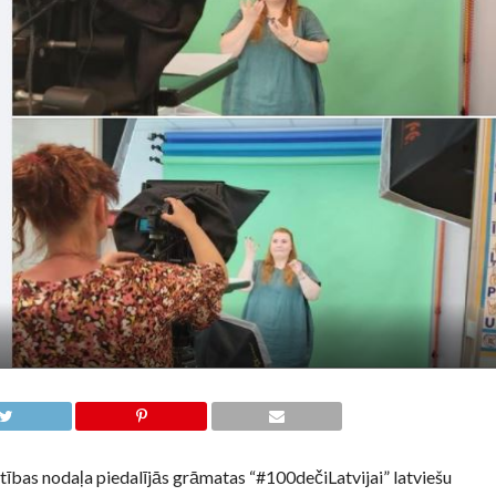
tības nodaļa piedalījās grāmatas “#100dečiLatvijai” latviešu