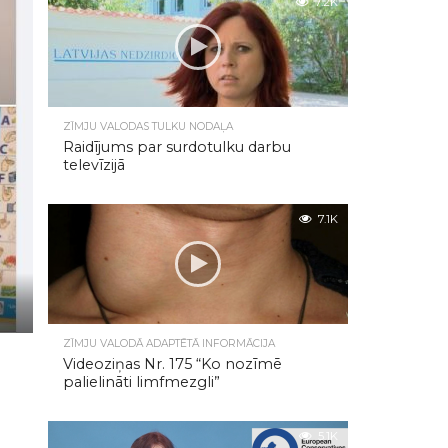
7.2K
ZĪMJU VALODAS TULKU NODAĻA
Raidījums par surdotulku darbu
televīzijā
7.1K
ZĪMJU VALODĀ ADAPTĒTĀ INFORMĀCIJA
Videoziņas Nr. 175 “Ko nozīmē
palielināti limfmezgli”
5.1K