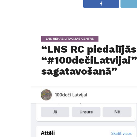
LNS REHABILITĀCIJAS CENTRS
“LNS RC piedalījā
“#100dečiLatvijai”
sagatavošanā”