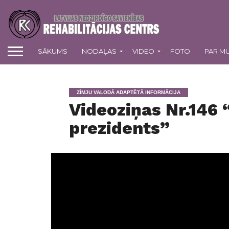
SĀKUMS
NODAĻAS
VIDEO
FOTO
PAR M
ZĪMJU VALODĀ ADAPTĒTĀ INFORMĀCIJA
Videoziņas Nr.146 
prezidents”