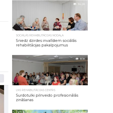
14.2K
SOCIĀLĀS REHABILITĀCIJAS NODAĻA
Sniedz dzirdes invalīdiem sociālās
rehabilitācijas pakalpojumus
8.1K
LNS REHABILITĀCIJAS CENTRS
Surdotulki pilnveido profesionālās
zināšanas