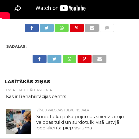
KOMENTĀRI
SADAĻAS:
LASĪTĀKĀS ZIŅAS
LNS REHABILITĀCIJAS CENTRS
Kas ir Rehabilitācijas centrs
ZĪMJU VALODAS TULKU NODAĻA
Surdotulka pakalpojumus sniedz zīmju
valodas tulki un surdotulki visā Latvijā
pēc klienta pieprasījuma