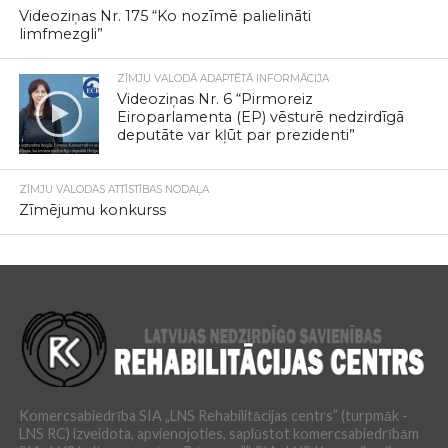
Videoziņas Nr. 175 “Ko nozīmē palielināti
limfmezgli”
ZĪMJU VALODĀ ADAPTĒTĀ INFORMĀCIJA
Videoziņas Nr. 6 “Pirmoreiz
Eiroparlamenta (EP) vēsturē nedzirdīgā
deputāte var kļūt par prezidenti”
ZĪMJU VALODAS ATTĪSTĪBAS NODAĻA
Zīmējumu konkurss
Komercsabiedrība SIA „LNS Rehabilitācijas centrs” (turpmāk -
LNS RC) izveidota, apvienojoties, saplūstot komercsabiedrībām