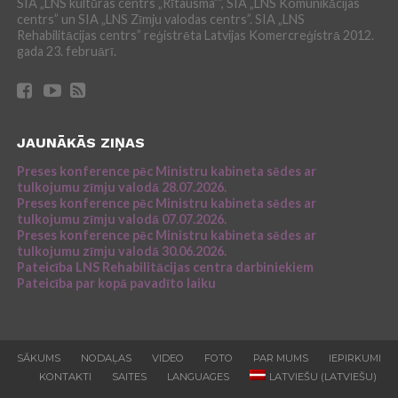
SIA „LNS kultūras centrs „Rītausma””, SIA „LNS Komunikācijas
centrs” un SIA „LNS Zīmju valodas centrs”. SIA „LNS
Rehabilitācijas centrs” reģistrēta Latvijas Komercreģistrā 2012.
gada 23. februārī.
JAUNĀKĀS ZIŅAS
Preses konference pēc Ministru kabineta sēdes ar
tulkojumu zīmju valodā 28.07.2026.
Preses konference pēc Ministru kabineta sēdes ar
tulkojumu zīmju valodā 07.07.2026.
Preses konference pēc Ministru kabineta sēdes ar
tulkojumu zīmju valodā 30.06.2026.
Pateicība LNS Rehabilitācijas centra darbiniekiem
Pateicība par kopā pavadīto laiku
SĀKUMS
NODAĻAS
VIDEO
FOTO
PAR MUMS
IEPIRKUMI
KONTAKTI
SAITES
LANGUAGES
LATVIEŠU
(
LATVIEŠU
)