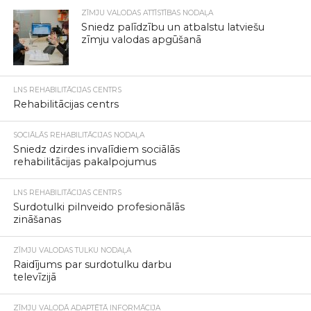
ZĪMJU VALODAS ATTĪSTĪBAS NODAĻA
Sniedz palīdzību un atbalstu latviešu
zīmju valodas apgūšanā
LNS REHABILITĀCIJAS CENTRS
Rehabilitācijas centrs
SOCIĀLĀS REHABILITĀCIJAS NODAĻA
Sniedz dzirdes invalīdiem sociālās
rehabilitācijas pakalpojumus
LNS REHABILITĀCIJAS CENTRS
Surdotulki pilnveido profesionālās
zināšanas
ZĪMJU VALODAS TULKU NODAĻA
Raidījums par surdotulku darbu
televīzijā
ZĪMJU VALODĀ ADAPTĒTĀ INFORMĀCIJA