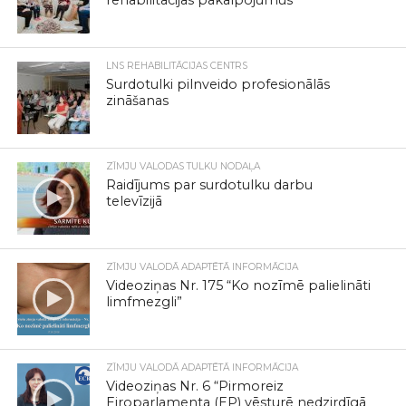
rehabilitācijas pakalpojumus
LNS REHABILITĀCIJAS CENTRS
Surdotulki pilnveido profesionālās
zināšanas
ZĪMJU VALODAS TULKU NODAĻA
Raidījums par surdotulku darbu
televīzijā
ZĪMJU VALODĀ ADAPTĒTĀ INFORMĀCIJA
Videoziņas Nr. 175 “Ko nozīmē palielināti
limfmezgli”
ZĪMJU VALODĀ ADAPTĒTĀ INFORMĀCIJA
Videoziņas Nr. 6 “Pirmoreiz
Eiroparlamenta (EP) vēsturē nedzirdīgā