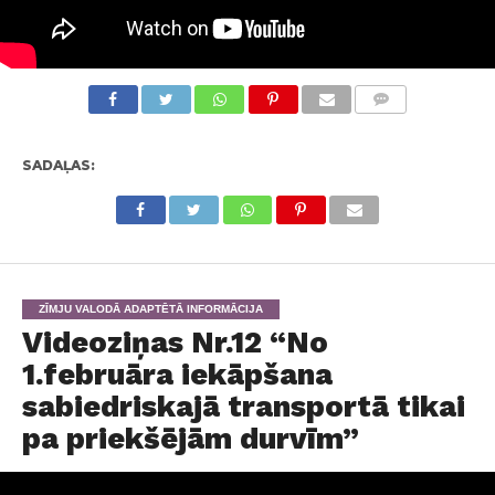
KOMENTĀRI
SADAĻAS:
ZĪMJU VALODĀ ADAPTĒTĀ INFORMĀCIJA
Videoziņas Nr.12 “No
1.februāra iekāpšana
sabiedriskajā transportā tikai
pa priekšējām durvīm”