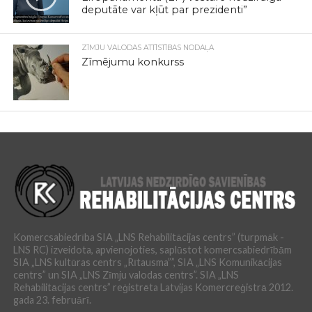
deputāte var kļūt par prezidenti”
ZĪMJU VALODAS ATTĪSTĪBAS NODAĻA
Zīmējumu konkurss
Komercsabiedrība SIA „LNS Rehabilitācijas centrs” (turpmāk -
LNS RC) izveidota, apvienojoties, saplūstot komercsabiedrībām
SIA „LNS kultūras centrs „Rītausma””, SIA „LNS Komunikācijas
centrs” un SIA „LNS Zīmju valodas centrs”. SIA „LNS
Rehabilitācijas centrs” reģistrēta Latvijas Komercreģistrā 2012.
gada 23. februārī.