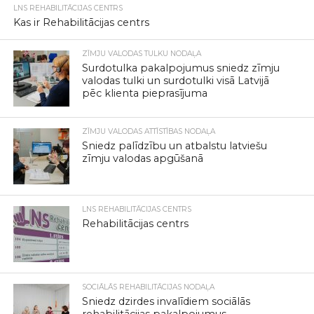
LNS REHABILITĀCIJAS CENTRS
Kas ir Rehabilitācijas centrs
ZĪMJU VALODAS TULKU NODAĻA
Surdotulka pakalpojumus sniedz zīmju
valodas tulki un surdotulki visā Latvijā
pēc klienta pieprasījuma
ZĪMJU VALODAS ATTĪSTĪBAS NODAĻA
Sniedz palīdzību un atbalstu latviešu
zīmju valodas apgūšanā
LNS REHABILITĀCIJAS CENTRS
Rehabilitācijas centrs
SOCIĀLĀS REHABILITĀCIJAS NODAĻA
Sniedz dzirdes invalīdiem sociālās